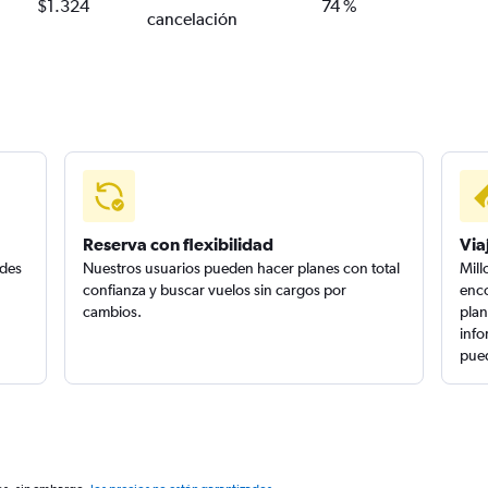
$1.324
74 %
cancelación
Reserva con flexibilidad
Via
edes
Nuestros usuarios pueden hacer planes con total
Mill
confianza y buscar vuelos sin cargos por
enco
cambios.
plan
info
pued