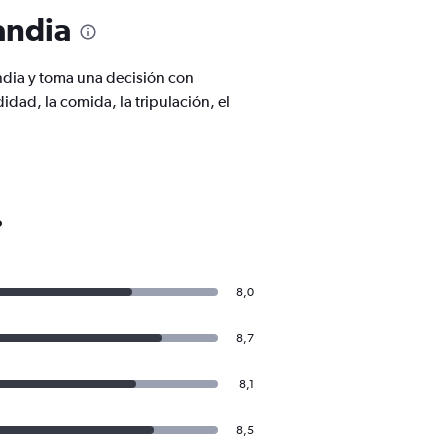
andia
andia y toma una decisión con
ad, la comida, la tripulación, el
o
8,0
8,7
8,1
8,5