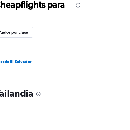
Cheapflights para
Vuelos por clase
desde El Salvador
Tailandia