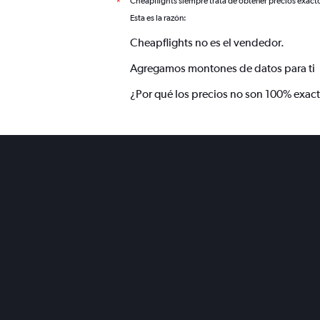
Cheapflights siempre trata de obtener precios exact
*
Esta es la razón:
Cheapflights no es el vendedor.
Agregamos montones de datos para ti
¿Por qué los precios no son 100% exac