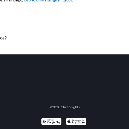
os, sin embargo,
los precios no están garantizados
.
tos?
©
2026
Cheapflights