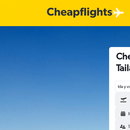
Che
Tai
Ida y v