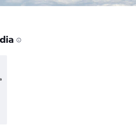
ndia
a