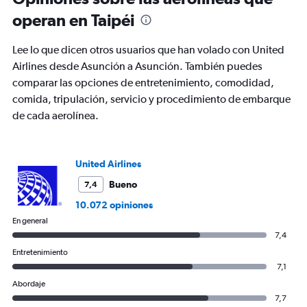
operan en Taipéi
Lee lo que dicen otros usuarios que han volado con United
Airlines desde Asunción a Asunción. También puedes
comparar las opciones de entretenimiento, comodidad,
comida, tripulación, servicio y procedimiento de embarque
de cada aerolínea.
United Airlines
Bueno
7,4
10.072 opiniones
En general
7,4
Entretenimiento
7,1
Abordaje
7,7