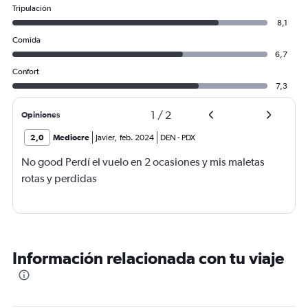
Tripulación
8,1
Comida
6,7
Confort
7,3
1
/
2
Opiniones
2,0
Mediocre
Javier
,
feb. 2024
DEN
-
PDX
No good Perdí el vuelo en 2 ocasiones y mis maletas
rotas y perdidas
Información relacionada con tu viaje