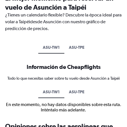
vuelo de Asunción a Taipéi
¿Tienes un calendario flexible? Descubre la época ideal para
volar a Taipéidesde Asunción con nuestro gráfico de
predicción de precios.
ASU-TW1
ASU-TPE
Información de Cheapflights
Todo lo que necesitas saber sobre tu vuelo desde Asunción a Taipéi
ASU-TW1
ASU-TPE
En este momento, no hay datos disponibles sobre esta ruta.
Inténtalo más adelante.
Opiniones sobre las aerolíneas que