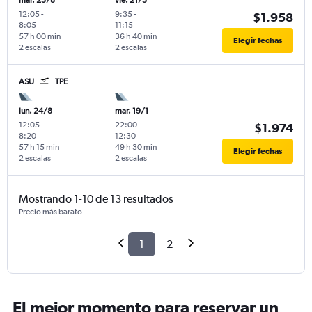
mar. 25/8
vie. 21/5
12:05
-
9:35
-
$1.958
8:05
11:15
57 h 00 min
36 h 40 min
Elegir fechas
2 escalas
2 escalas
ASU
TPE
lun. 24/8
mar. 19/1
12:05
-
22:00
-
$1.974
8:20
12:30
57 h 15 min
49 h 30 min
Elegir fechas
2 escalas
2 escalas
Mostrando 1-10 de 13 resultados
Precio más barato
1
2
El mejor momento para reservar un