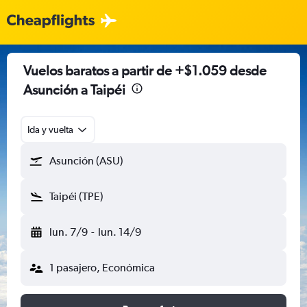
Vuelos baratos a partir de +$1.059 desde
Asunción a Taipéi
Ida y vuelta
Asunción (ASU)
Taipéi (TPE)
lun. 7/9
-
lun. 14/9
1 pasajero, Económica