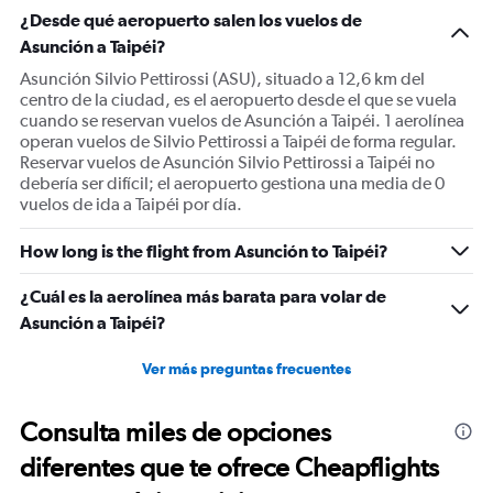
¿Desde qué aeropuerto salen los vuelos de
Asunción a Taipéi?
Asunción Silvio Pettirossi (ASU), situado a 12,6 km del
centro de la ciudad, es el aeropuerto desde el que se vuela
cuando se reservan vuelos de Asunción a Taipéi. 1 aerolínea
operan vuelos de Silvio Pettirossi a Taipéi de forma regular.
Reservar vuelos de Asunción Silvio Pettirossi a Taipéi no
debería ser difícil; el aeropuerto gestiona una media de 0
vuelos de ida a Taipéi por día.
How long is the flight from Asunción to Taipéi?
¿Cuál es la aerolínea más barata para volar de
Asunción a Taipéi?
Ver más preguntas frecuentes
Consulta miles de opciones
diferentes que te ofrece Cheapflights