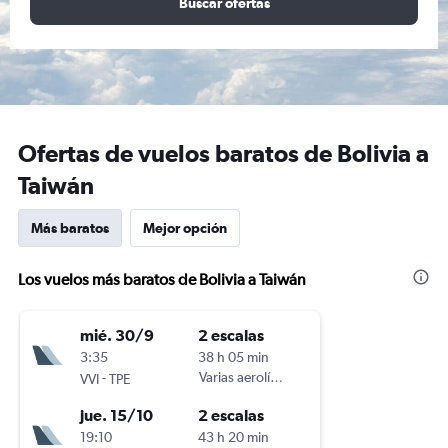
Buscar ofertas
Ofertas de vuelos baratos de Bolivia a
Taiwán
Más baratos
Mejor opción
Los vuelos más baratos de Bolivia a Taiwán
mié. 30/9
2 escalas
3:35
38 h 05 min
-
Varias aerolíneas
VVI
TPE
jue. 15/10
2 escalas
19:10
43 h 20 min