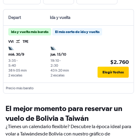
Depart
Ida y vuelta
Ida y vuelta más barata
El más corto de ida y vuelta
VVI
TPE
mié. 30/9
jue. 15/10
3:35
-
19:10
-
$2.760
5:40
2:30
38 h 05 min
43 h 20 min
Elegir fechas
2 escalas
2 escalas
Precio más barato
El mejor momento para reservar un
vuelo de Bolivia a Taiwán
¿Tienes un calendario flexible? Descubre la época ideal para
volar a Taiwándesde Bolivia con nuestro gráfico de