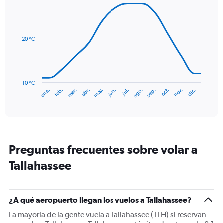
Line
displaying
Chart
graphic.
chart
values.
with
Range:
14
0
data
20 °C
to
points.
240.
The
chart
has
10 °C
mar.
jun.
sep.
dic.
ene.
abr.
jul.
oct.
feb.
may.
ago.
nov.
1
End
of
X
interactive
axis
chart
displaying
categories.
Range:
Preguntas frecuentes sobre volar a
14
categories.
Tallahassee
The
chart
has
1
¿A qué aeropuerto llegan los vuelos a Tallahassee?
Y
La mayoría de la gente vuela a Tallahassee (TLH) si reservan
axis