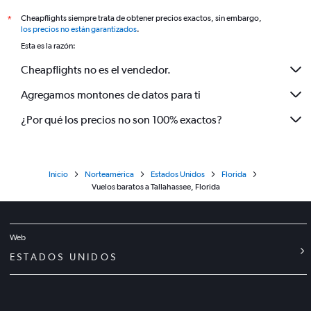
Cheapflights siempre trata de obtener precios exactos, sin embargo,
*
los precios no están garantizados
.
Esta es la razón:
Cheapflights no es el vendedor.
Agregamos montones de datos para ti
¿Por qué los precios no son 100% exactos?
Inicio
Norteamérica
Estados Unidos
Florida
Vuelos baratos a Tallahassee, Florida
Web
ESTADOS UNIDOS