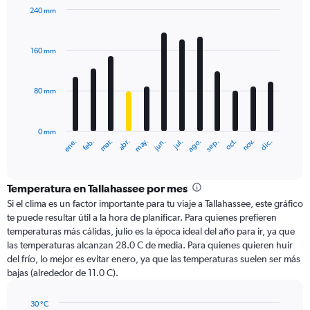
240 mm
Bar
Chart
graphic.
chart
with
160 mm
12
bars.
80 mm
The
chart
has
0 mm
1
ene.
abr.
jul.
oct.
mar.
jun.
sep.
dic.
feb.
may.
ago.
nov.
X
End
of
axis
interactive
displaying
chart
categories.
Temperatura en Tallahassee por mes
Range:
Si el clima es un factor importante para tu viaje a Tallahassee, este gráfico
12
te puede resultar útil a la hora de planificar. Para quienes prefieren
categories.
temperaturas más cálidas, julio es la época ideal del año para ir, ya que
The
las temperaturas alcanzan 28.0 C de media. Para quienes quieren huir
chart
del frío, lo mejor es evitar enero, ya que las temperaturas suelen ser más
has
bajas (alrededor de 11.0 C).
1
Y
axis
30 °C