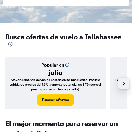
Busca ofertas de vuelo a Tallahassee
Popular en
julio
Mayor demanda de vuelos basada en las búsquedas. Posible
Los precio
subida de precios del 12% (aumento potencial de $79 sobre el
de precio
precio promedio de ida y vuelta).
Buscar ofertas
El mejor momento para reservar un