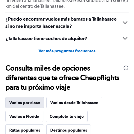
un vuelo a Tallahassee. Tallahassee está situado a tan solo 8,1
displaying
km del centro de Tallahassee.
values.
Range:
10
¿Puedo encontrar vuelos más baratos a Tallahassee
to
si no me importa hacer escala?
30.
¿Tallahassee tiene coches de alquiler?
Ver más preguntas frecuentes
Consulta miles de opciones
diferentes que te ofrece Cheapflights
para tu próximo viaje
Vuelos por clase
Vuelos desde Tallahassee
Vuelos a Florida
Completa tu viaje
Rutas populares
Destinos populares