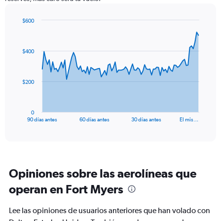
$600
Chart
Chart
graphic.
with
91
$400
data
points.
The
$200
chart
has
1
0
X
End
90 días antes
60 días antes
30 días antes
El mis…
of
axis
interactive
displaying
chart
categories.
Range:
91
Opiniones sobre las aerolíneas que
categories.
The
operan en Fort Myers
chart
has
Lee las opiniones de usuarios anteriores que han volado con
1