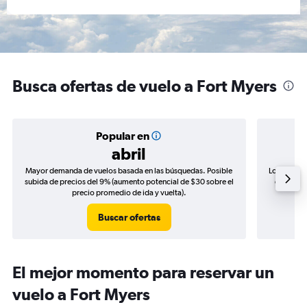
Busca ofertas de vuelo a Fort Myers
Popular en
abril
Mayor demanda de vuelos basada en las búsquedas. Posible
Los precio
subida de precios del 9% (aumento potencial de $30 sobre el
de precio
precio promedio de ida y vuelta).
Buscar ofertas
El mejor momento para reservar un
vuelo a Fort Myers