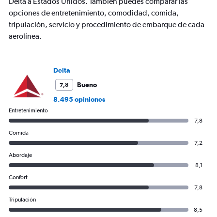
Y
Delta a Estados Unidos. También puedes comparar las
axis
opciones de entretenimiento, comodidad, comida,
displaying
tripulación, servicio y procedimiento de embarque de cada
values.
aerolínea.
Range:
0
to
600.
Delta
Bueno
7,8
8.495 opiniones
Entretenimiento
7,8
Comida
7,2
Abordaje
8,1
Confort
7,8
Tripulación
8,5