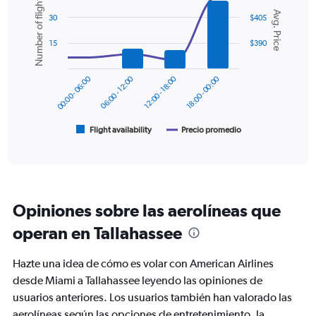
Number of flights
Y
Combination
Chart
Avg. Price
graphic.
chart
axis
30
$405
with
displaying
2
15
$390
values.
data
Range:
series.
0
00:00 - 06:00
06:00 - 12:00
12:00 - 18:00
18:00 - 00:00
to
The
600.
chart
has
1
Flight availability
Precio promedio
End
of
X
interactive
axis
chart
displaying
categories.
Range:
Opiniones sobre las aerolíneas que
6
categories.
operan en Tallahassee
The
chart
Hazte una idea de cómo es volar con American Airlines
has
2
desde Miami a Tallahassee leyendo las opiniones de
Y
usuarios anteriores. Los usuarios también han valorado las
axes
aerolíneas según las opciones de entretenimiento, la