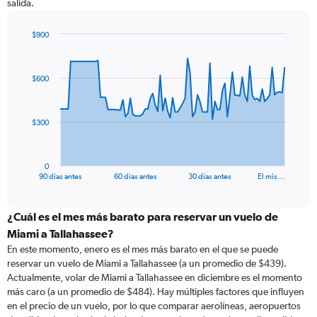
salida.
$900
Chart
Chart
graphic.
with
91
$600
data
points.
The
$300
chart
has
1
0
X
End
90 días antes
60 días antes
30 días antes
El mis…
of
axis
interactive
displaying
chart
categories.
¿Cuál es el mes más barato para reservar un vuelo de
Range:
Miami a Tallahassee?
91
En este momento, enero es el mes más barato en el que se puede
categories.
reservar un vuelo de Miami a Tallahassee (a un promedio de $439).
The
Actualmente, volar de Miami a Tallahassee en diciembre es el momento
chart
más caro (a un promedio de $484). Hay múltiples factores que influyen
has
en el precio de un vuelo, por lo que comparar aerolíneas, aeropuertos
1