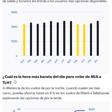
de salida y horarios les brinda a los usuarios más opciones disponibles.
Y
axis
displaying
$600
values.
Bar
Chart
Range:
graphic.
chart
with
0
$400
12
to
bars.
900.
$200
The
chart
has
0
1
ene.
abr.
jul.
oct.
mar.
jun.
sep.
dic.
feb.
may.
ago.
nov.
X
End
of
axis
interactive
displaying
chart
categories.
¿Cuál es la hora más barata del día para volar de MIA a
Range:
TLH?
12
A diferencia de los vuelos de por la noche, cuando suelen ser más
categories.
caros, puedes ahorrar hasta un 8 % en los vuelos de Miami a Tallahassee
The
explorando las opciones de por la tarde.
chart
has
1
45
$420