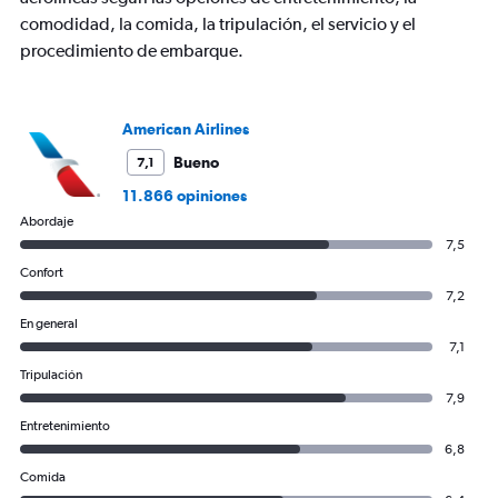
displaying
comodidad, la comida, la tripulación, el servicio y el
Avg.
Price
procedimiento de embarque.
and
Number
of
flights.
American Airlines
Bueno
7,1
11.866 opiniones
Abordaje
7,5
Confort
7,2
En general
7,1
Tripulación
7,9
Entretenimiento
6,8
Comida