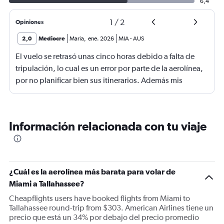
6,4
1
/
2
Opiniones
2,0
Mediocre
Maria
,
ene. 2026
MIA
-
AUS
El vuelo se retrasó unas cinco horas debido a falta de
tripulación, lo cual es un error por parte de la aerolínea,
por no planificar bien sus itinerarios. Además mis
maletas llegaron destruidas. Pareciera que les hubieran
pasado un carro por encima. El personal fue muy amable
y empático para la organización y logística de la
Información relacionada con tu viaje
aerolínea Es pésima
¿Cuál es la aerolínea más barata para volar de
Miami a Tallahassee?
Cheapflights users have booked flights from Miami to
Tallahassee round-trip from $303. American Airlines tiene un
precio que está un 34% por debajo del precio promedio