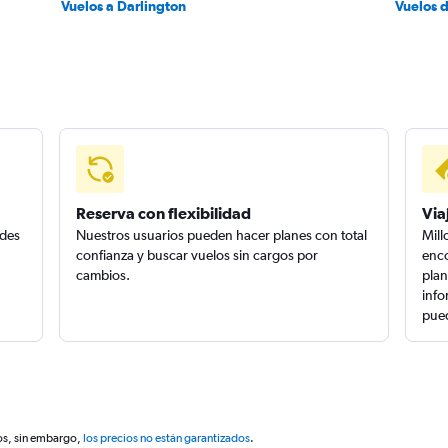
Vuelos a Darlington
Vuelos 
Reserva con flexibilidad
Via
edes
Nuestros usuarios pueden hacer planes con total
Mill
confianza y buscar vuelos sin cargos por
enco
cambios.
plan
info
pued
os, sin embargo,
los precios no están garantizados
.