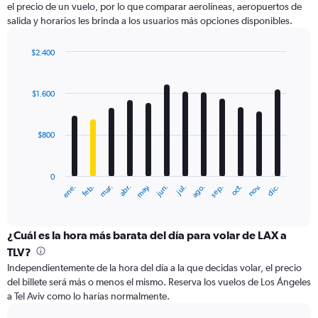
el precio de un vuelo, por lo que comparar aerolíneas, aeropuertos de
1
salida y horarios les brinda a los usuarios más opciones disponibles.
Y
axis
displaying
$2.400
values.
Bar
Chart
Range:
graphic.
chart
with
0
$1.600
12
to
bars.
2400.
$800
The
chart
has
0
1
ene.
feb.
mar.
abr.
may.
jun.
jul.
ago.
sep.
oct.
nov.
dic.
X
End
of
axis
interactive
displaying
chart
categories.
¿Cuál es la hora más barata del día para volar de LAX a
Range:
TLV?
12
Independientemente de la hora del día a la que decidas volar, el precio
categories.
del billete será más o menos el mismo. Reserva los vuelos de Los Ángeles
The
a Tel Aviv como lo harías normalmente.
chart
has