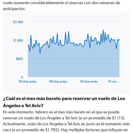
vuelo aumente considerablemente si reservas con dos semanas de
anticipación.
$2.400
Chart
Chart
graphic.
with
91
$1.600
data
points.
The
$800
chart
has
1
0
X
End
90 días antes
60 días antes
30 días antes
El mis…
of
axis
interactive
displaying
chart
categories.
¿Cuál es el mes más barato para reservar un vuelo de Los
Range:
Ángeles a Tel Aviv?
91
En este momento, febrero es el mes más barato en el que se puede
categories.
reservar un vuelo de Los Ángeles a Tel Aviv (a un promedio de $1.113).
The
Actualmente, volar de Los Ángeles a Tel Aviv en junio es el momento más
chart
caro (a un promedio de $1.785). Hay múltiples factores que influyen en
has