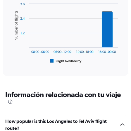
1
3.6
Y
Bar
Chart
Number of flights
graphic.
chart
axis
2.4
with
displaying
6
values.
bars.
Range:
1.2
0
The
to
chart
2400.
has
00:00 - 06:00
06:00 - 12:00
12:00 - 18:00
18:00 - 00:00
1
Flight availability
X
End
of
axis
interactive
displaying
chart
categories.
Range:
6
Información relacionada con tu viaje
categories.
The
chart
has
1
How popular is this Los Ángeles to Tel Aviv flight
Y
route?
axis