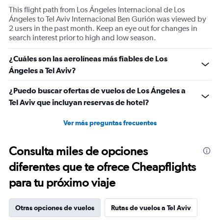
displaying
This flight path from Los Ángeles Internacional de Los
Number
Ángeles to Tel Aviv Internacional Ben Gurión was viewed by
of
2 users in the past month. Keep an eye out for changes in
flights.
search interest prior to high and low season.
Range:
0
¿Cuáles son las aerolíneas más fiables de Los
to
Ángeles a Tel Aviv?
3.6.
¿Puedo buscar ofertas de vuelos de Los Ángeles a
Tel Aviv que incluyan reservas de hotel?
Ver más preguntas frecuentes
Consulta miles de opciones
diferentes que te ofrece Cheapflights
para tu próximo viaje
Otras opciones de vuelos
Rutas de vuelos a Tel Aviv