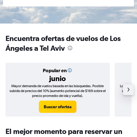
Encuentra ofertas de vuelos de Los
Ángeles a Tel Aviv
Popular en
junio
Mayor demanda de vuelos basada en las búsquedas. Posible
Los precio
subida de precios del 10% (aumento potencial de $169 sobre el
de precio
precio promedio de ida y vuelta).
Buscar ofertas
El mejor momento para reservar un