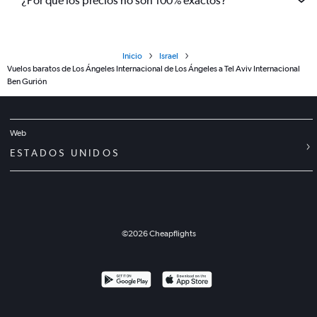
¿Por qué los precios no son 100% exactos?
Inicio
Israel
Vuelos baratos de Los Ángeles Internacional de Los Ángeles a Tel Aviv Internacional
Ben Gurión
Web
ESTADOS UNIDOS
©
2026
Cheapflights