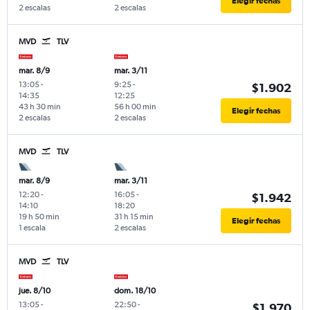
Elegir fechas
2 escalas
2 escalas
MVD
TLV
mar. 8/9
mar. 3/11
13:05
-
9:25
-
$1.902
14:35
12:25
43 h 30 min
56 h 00 min
Elegir fechas
2 escalas
2 escalas
MVD
TLV
mar. 8/9
mar. 3/11
12:20
-
16:05
-
$1.942
14:10
18:20
19 h 50 min
31 h 15 min
Elegir fechas
1 escala
2 escalas
MVD
TLV
jue. 8/10
dom. 18/10
13:05
-
22:50
-
$1.970