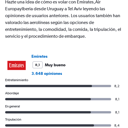
chart
Hazte una idea de cómo es volar con Emirates,Air
has
EuropayIberia desde Uruguay a Tel Aviv leyendo las
1
opiniones de usuarios anteriores. Los usuarios también han
Y
axis
valorado las aerolíneas según las opciones de
displaying
entretenimiento, la comodidad, la comida, la tripulación, el
values.
servicio y el procedimiento de embarque.
Range:
0
to
3600.
Emirates
Muy bueno
8,1
3.648 opiniones
Entretenimiento
8,2
Abordaje
8,1
En general
8,1
Tripulación
8,4