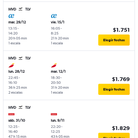
MVD
TLV
mar. 29/12
vie. 15/1
13:15
-
16:05
-
$1.751
14:20
8:25
20 h 05 min
21 h 20 min
Elegir fechas
1 escala
1 escala
MVD
TLV
lun. 28/12
mar. 12/1
22:45
-
18:30
-
$1.769
16:10
20:50
36 h 25 min
31 h 20 min
Elegir fechas
2 escalas
1 escala
MVD
TLV
sáb. 31/10
lun. 9/11
12:25
-
22:20
-
$1.829
16:40
12:25
47 h 15 min
43 h 05 min