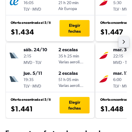
16:05
21 h 20 min
5:30
-
Air Europa
-
TLV
MVD
TLV
MVD
Oferta encontrada el 5/8
Oferta encontrada 
Elegir
$1.434
$1.447
fechas
sáb. 24/10
2 escalas
mar. 3/1
2:15
35 h 25 min
22:15
-
Varias aerolíneas
-
MVD
TLV
MVD
TLV
jue. 5/11
2 escalas
mar. 17/
19:35
51 h 05 min
6:00
-
Varias aerolíneas
-
TLV
MVD
TLV
MVD
Oferta encontrada el 5/8
Oferta encontrada 
Elegir
$1.441
$1.448
fechas