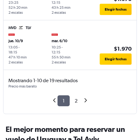
23:25
12:15
52 h 20 min
43 h 25 min
Elegir fechas
2 escalas
2 escalas
MVD
TLV
jue. 10/9
mar. 6/10
13:05
-
10:25
-
$1.970
18:15
12:15
47 h 10 min
55 h 50 min
Elegir fechas
2 escalas
2 escalas
Mostrando 1-10 de 19 resultados
Precio más barato
1
2
El mejor momento para reservar un
vuelo de Uruguay a Tel Aviv