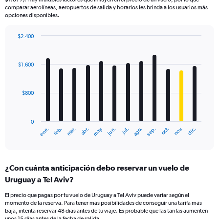
comparar aerolíneas, aeropuertos de salida y horarios les brinda a los usuarios más
opciones disponibles.
$2.400
Bar
Chart
graphic.
chart
with
$1.600
12
bars.
$800
The
chart
has
0
1
mar.
jun.
sep.
dic.
ene.
abr.
jul.
oct.
feb.
may.
ago.
nov.
X
End
of
axis
interactive
displaying
chart
categories.
¿Con cuánta anticipación debo reservar un vuelo de
Range:
Uruguay a Tel Aviv?
12
categories.
El precio que pagas por tu vuelo de Uruguay a Tel Aviv puede variar según el
The
momento de la reserva. Para tener más posibilidades de conseguir una tarifa más
chart
baja, intenta reservar 48 días antes de tu viaje. Es probable que las tarifas aumenten
has
unos 15 días antes de la fecha de salida.