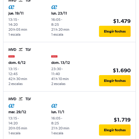
MVD
TLV
jue. 19/11
lun. 23/11
13:15
-
16:05
-
$1.479
14:20
8:25
20 h 05 min
21 h 20 min
Elegir fechas
1 escala
1 escala
MVD
TLV
dom. 6/12
dom. 13/12
13:15
-
23:30
-
$1.690
12:45
11:40
42 h 30 min
41 h 10 min
Elegir fechas
2 escalas
2 escalas
MVD
TLV
mar. 29/12
lun. 11/1
13:15
-
16:05
-
$1.719
14:20
8:25
20 h 05 min
21 h 20 min
Elegir fechas
1 escala
1 escala