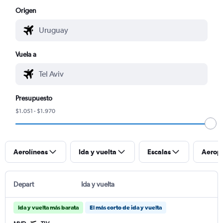
Origen
Vuela a
Presupuesto
$1.051 - $1.970
Aerolíneas
Ida y vuelta
Escalas
Aerop
Depart
Ida y vuelta
Ida y vuelta más barata
El más corto de ida y vuelta