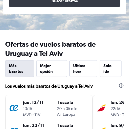
Buscar ofertas
Ofertas de vuelos baratos de
Uruguay a Tel Aviv
Más
Mejor
Última
Solo
baratos
opción
hora
ida
Los vuelos más baratos de Uruguay a Tel Aviv
jue. 12/11
1 escala
lun. 26/
13:15
20 h 05 min
22:15
-
Air Europa
-
MVD
TLV
MVD
TLV
lun. 23/11
1 escala
lun. 9/11