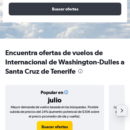
Buscar ofertas
Encuentra ofertas de vuelos de
Internacional de Washington-Dulles a
Santa Cruz de Tenerife
Popular en
julio
Mayor demanda de vuelos basada en las búsquedas. Posible
Los precio
subida de precios del 24% (aumento potencial de $306 sobre
de precios
el precio promedio de ida y vuelta).
Buscar ofertas