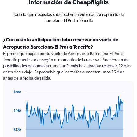
Información de Cheapflights
Todo lo que necesitas saber sobre tu vuelo del Aeropuerto de
Barcelona-El Prat a Tenerife
¿Con cuánta anticipación debo reservar un vuelo de
Aeropuerto Barcelona-El Prat a Tenerife?
El precio que pagas por tu vuelo de Aeropuerto Barcelona-El Prat a
Tenerife puede variar según el momento de la reserva. Para tener más
posibilidades de conseguir una tarifa más baja, intenta reservar 22 días
antes de tu viaje. Es probable que las tarifas aumenten unos 15 días
antes de la fecha de salida.
$360
Chart
Chart
graphic.
with
91
$240
data
points.
The
$120
chart