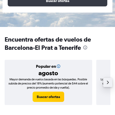
Buscar ofertas
Encuentra ofertas de vuelos de
Barcelona-El Prat a Tenerife
Popular en
agosto
Mayor demanda de vuelos basada en las búsquedas. Posible
Los precio
subida de precios del 18% (aumento potencial de $44 sobre el
de precio
precio promedio de ida y vuelta).
Buscar ofertas