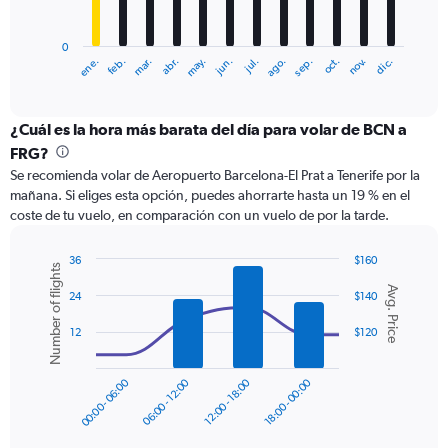
chart
has
0
1
ene.
feb.
mar.
abr.
may.
jun.
jul.
ago.
sep.
oct.
nov.
dic.
X
End
of
axis
interactive
displaying
chart
categories.
¿Cuál es la hora más barata del día para volar de BCN a
Range:
FRG?
12
Se recomienda volar de Aeropuerto Barcelona-El Prat a Tenerife por la
categories.
mañana. Si eliges esta opción, puedes ahorrarte hasta un 19 % en el
The
coste de tu vuelo, en comparación con un vuelo de por la tarde.
chart
has
1
36
$160
Number of flights
Y
Combination
Chart
Avg. Price
graphic.
chart
axis
24
$140
with
displaying
2
12
$120
values.
data
Range:
series.
0
00:00 - 06:00
06:00 - 12:00
12:00 - 18:00
18:00 - 00:00
to
The
360.
chart
has