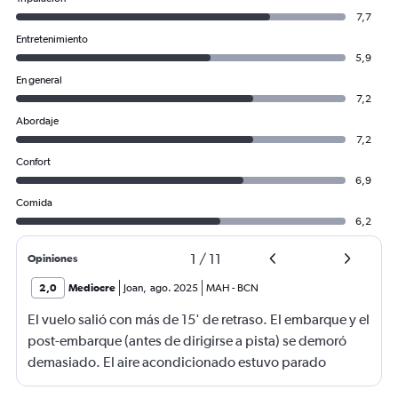
7,7
Entretenimiento
5,9
En general
7,2
Abordaje
7,2
Confort
6,9
Comida
6,2
1
/
11
Opiniones
2,0
Mediocre
Joan
,
ago. 2025
MAH
-
BCN
El vuelo salió con más de 15' de retraso. El embarque y el
post-embarque (antes de dirigirse a pista) se demoró
demasiado. El aire acondicionado estuvo parado
durante el post-embarque (antes de dirigirse a pista) y