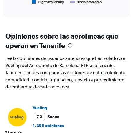
1
Flight availability
Precio promedio
End
of
X
interactive
axis
chart
displaying
categories.
Range:
Opiniones sobre las aerolíneas que
6
categories.
operan en Tenerife
The
chart
Lee las opiniones de usuarios anteriores que han volado con
has
2
Vueling del Aeropuerto de Barcelona-El Prat a Tenerife.
Y
También puedes comparar las opciones de entretenimiento,
axes
comodidad, comida, tripulación, servicio y procedimiento
displaying
de embarque de cada aerolínea.
Avg.
Price
and
Number
Vueling
of
flights.
Bueno
7,2
1.295 opiniones
Tripulación