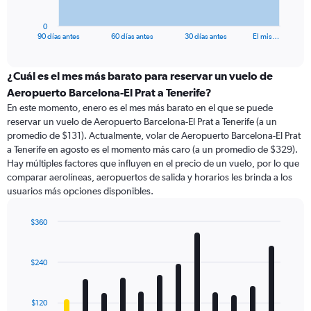
has
1
0
X
End
90 días antes
60 días antes
30 días antes
El mis…
of
axis
interactive
displaying
chart
categories.
¿Cuál es el mes más barato para reservar un vuelo de
Range:
Aeropuerto Barcelona-El Prat a Tenerife?
91
En este momento, enero es el mes más barato en el que se puede
categories.
reservar un vuelo de Aeropuerto Barcelona-El Prat a Tenerife (a un
The
promedio de $131). Actualmente, volar de Aeropuerto Barcelona-El Prat
chart
a Tenerife en agosto es el momento más caro (a un promedio de $329).
has
Hay múltiples factores que influyen en el precio de un vuelo, por lo que
1
comparar aerolíneas, aeropuertos de salida y horarios les brinda a los
Y
usuarios más opciones disponibles.
axis
displaying
values.
$360
Range:
Bar
Chart
0
graphic.
chart
with
to
$240
12
360.
bars.
$120
The