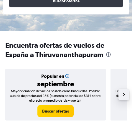
Buscar ofertas
Encuentra ofertas de vuelos de
España a Thiruvananthapuram
Popular en
septiembre
Mayor demanda de vuelos basada en las búsquedas. Posible
Los precio
subida de precios del 25% (aumento potencial de $314 sobre
de precios 
el precio promedio de ida y vuelta).
Buscar ofertas