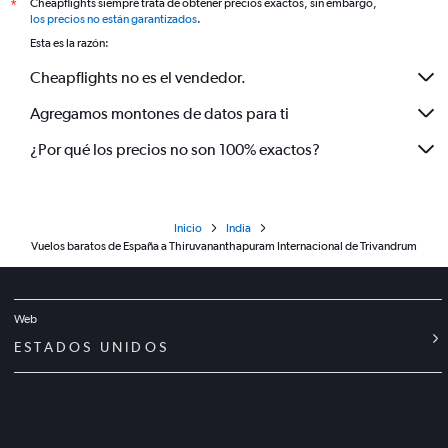
Cheapflights siempre trata de obtener precios exactos, sin embargo,
*
los precios no están garantizados
.
Esta es la razón:
Cheapflights no es el vendedor.
Agregamos montones de datos para ti
¿Por qué los precios no son 100% exactos?
Inicio
India
Vuelos baratos de España a Thiruvananthapuram Internacional de Trivandrum
Web
ESTADOS UNIDOS