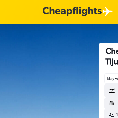
Che
Tij
Ida y v