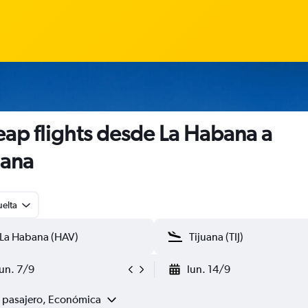
ap flights desde La Habana a
uana
uelta
lun. 7/9
lun. 14/9
1 pasajero, Económica