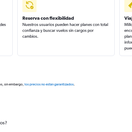
Reserva con flexibilidad
Via
edes
Nuestros usuarios pueden hacer planes con total
Mill
confianza y buscar vuelos sin cargos por
enco
cambios.
plan
info
pued
os, sin embargo,
los precios no están garantizados
.
tos?