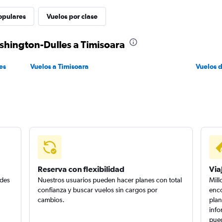
opulares
Vuelos por clase
shington-Dulles a Timisoara
es
Vuelos a Timisoara
Vuelos 
Reserva con flexibilidad
Via
edes
Nuestros usuarios pueden hacer planes con total
Mill
confianza y buscar vuelos sin cargos por
enco
cambios.
plan
info
pued