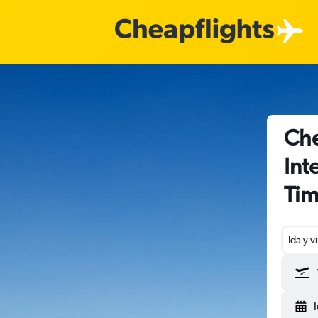
Che
Int
Tim
Ida y v