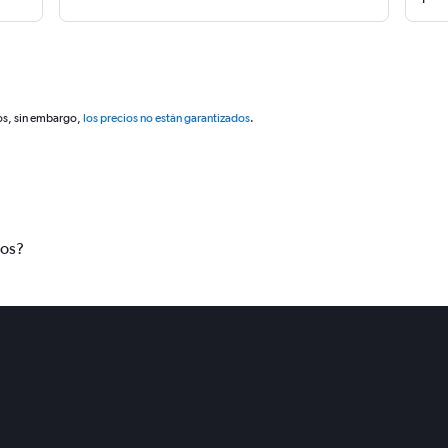
os, sin embargo,
los precios no están garantizados
.
tos?