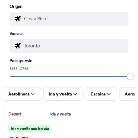
Origen
Vuela a
Presupuesto
$155 - $743
Aerolíneas
Ida y vuelta
Escalas
Aerop
Depart
Ida y vuelta
Ida y vuelta más barata