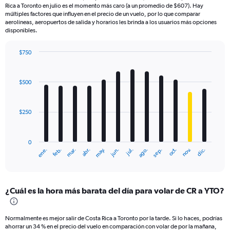
Rica a Toronto en julio es el momento más caro (a un promedio de $607). Hay
múltiples factores que influyen en el precio de un vuelo, por lo que comparar
aerolíneas, aeropuertos de salida y horarios les brinda a los usuarios más opciones
disponibles.
$750
Bar
Chart
graphic.
chart
with
$500
12
bars.
$250
The
chart
has
0
1
ene.
feb.
mar.
abr.
may.
jun.
jul.
ago.
sep.
oct.
nov.
dic.
X
End
of
axis
interactive
displaying
chart
categories.
¿Cuál es la hora más barata del día para volar de CR a YTO?
Range:
12
categories.
Normalmente es mejor salir de Costa Rica a Toronto por la tarde. Si lo haces, podrías
The
ahorrar un 34 % en el precio del vuelo en comparación con volar de por la mañana,