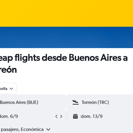
ap flights desde Buenos Aires a
reón
uelta
dom. 6/9
dom. 13/9
1 pasajero, Económica