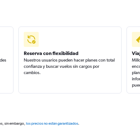
Reserva con flexibilidad
Via
edes
Nuestros usuarios pueden hacer planes con total
Mill
confianza y buscar vuelos sin cargos por
enco
cambios.
plan
info
pued
os, sin embargo,
los precios no están garantizados
.