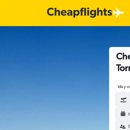
Che
Tor
Ida y v