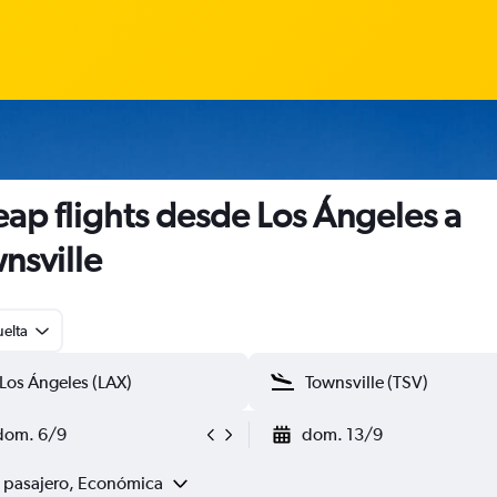
ap flights desde Los Ángeles a
nsville
uelta
dom. 6/9
dom. 13/9
1 pasajero, Económica