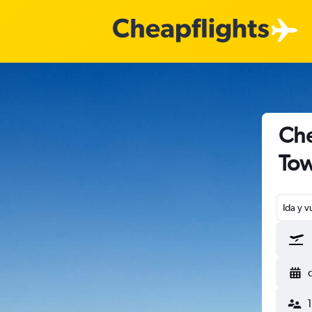
Che
Tow
Ida y v