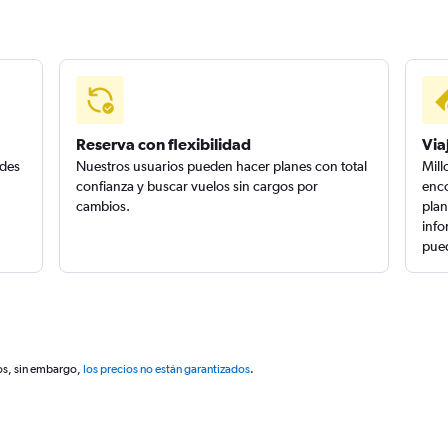
Reserva con flexibilidad
Via
edes
Nuestros usuarios pueden hacer planes con total
Mill
confianza y buscar vuelos sin cargos por
enco
cambios.
plan
info
pued
os, sin embargo,
los precios no están garantizados
.