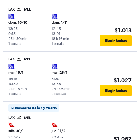
LAX
MEL
dom. 18/10
dom. 1/11
13:25
-
12:45
-
$1.013
9:15
13:01
25 h 50 min
18 h 16 min
Elegir fechas
1 escala
1 escala
LAX
MEL
mar. 19/1
mar. 26/1
16:15
-
8:30
-
$1.027
10:30
13:38
23 h 15 min
24 h 08 min
Elegir fechas
1 escala
2 escalas
El más corto de ida y vuelta
LAX
MEL
sáb. 30/1
jue. 11/2
22:50
-
22:45
-
$1.062