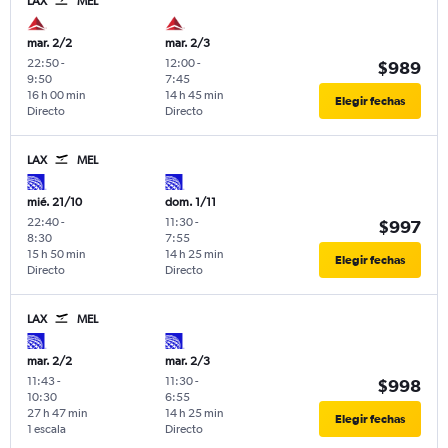
LAX
MEL
mar. 2/2
mar. 2/3
22:50
-
12:00
-
$989
9:50
7:45
16 h 00 min
14 h 45 min
Elegir fechas
Directo
Directo
LAX
MEL
mié. 21/10
dom. 1/11
22:40
-
11:30
-
$997
8:30
7:55
15 h 50 min
14 h 25 min
Elegir fechas
Directo
Directo
LAX
MEL
mar. 2/2
mar. 2/3
11:43
-
11:30
-
$998
10:30
6:55
27 h 47 min
14 h 25 min
Elegir fechas
1 escala
Directo