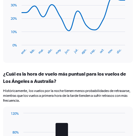
graphic.
chart
axis
30%
with
displaying
14
values.
data
20%
Range:
points.
0
10%
to
The
24.
chart
has
0%
ene.
abr.
jul.
oct.
mar.
jun.
sep.
dic.
feb.
may.
ago.
nov.
1
End
of
X
interactive
axis
chart
displaying
¿Cuál es la hora de vuelo más puntual para los vuelos de
categories.
Range:
Los Ángeles a Australia?
14
Históricamente, los vuelos por la noche tienen menos probabilidades de retrasarse,
categories.
mientras que los vuelos a primera hora de la tarde tienden a sufrir retrasos con más
The
frecuencia.
chart
has
120%
1
Bar
Chart
Y
graphic.
chart
axis
with
displaying
80%
4