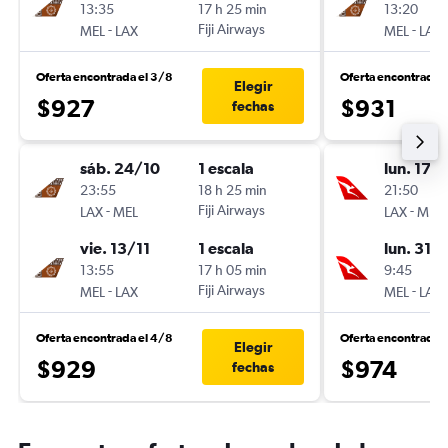
13:35
17 h 25 min
13:20
-
Fiji Airways
-
MEL
LAX
MEL
LAX
Oferta encontrada el 3/8
Oferta encontrada 
Elegir
$927
$931
fechas
sáb. 24/10
1 escala
lun. 17/
23:55
18 h 25 min
21:50
-
Fiji Airways
-
LAX
MEL
LAX
MEL
vie. 13/11
1 escala
lun. 31/
13:55
17 h 05 min
9:45
-
Fiji Airways
-
MEL
LAX
MEL
LAX
Oferta encontrada el 4/8
Oferta encontrada 
Elegir
$929
$974
fechas