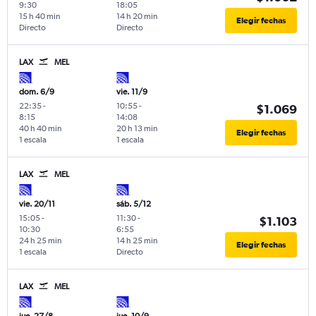
9:30
18:05
15 h 40 min
14 h 20 min
Elegir fechas
Directo
Directo
LAX
MEL
dom. 6/9
vie. 11/9
22:35
-
10:55
-
$1.069
8:15
14:08
40 h 40 min
20 h 13 min
Elegir fechas
1 escala
1 escala
LAX
MEL
vie. 20/11
sáb. 5/12
15:05
-
11:30
-
$1.103
10:30
6:55
24 h 25 min
14 h 25 min
Elegir fechas
1 escala
Directo
LAX
MEL