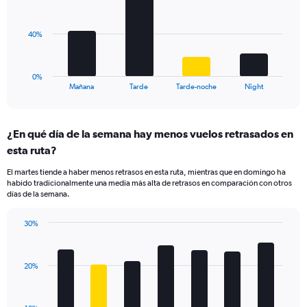
values.
bars.
Range:
0
The
40%
to
chart
40.
has
1
0%
X
End
Mañana
Tarde
Tarde-noche
Night
of
axis
interactive
displaying
chart
categories.
¿En qué día de la semana hay menos vuelos retrasados en
Range:
esta ruta?
4
categories.
El martes tiende a haber menos retrasos en esta ruta, mientras que en domingo ha
The
habido tradicionalmente una media más alta de retrasos en comparación con otros
chart
días de la semana.
has
1
30%
Y
Bar
Chart
axis
graphic.
chart
displaying
with
values.
20%
7
Range:
bars.
0
to