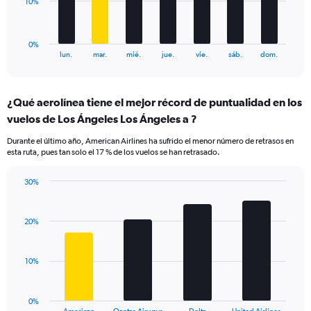
The
10%
120.
chart
has
1
0%
X
End
lun.
mar.
mié.
jue.
vie.
sáb.
dom.
of
axis
interactive
displaying
chart
categories.
¿Qué aerolínea tiene el mejor récord de puntualidad en los
Range:
vuelos de Los Ángeles Los Ángeles a ?
7
categories.
Durante el último año, American Airlines ha sufrido el menor número de retrasos en
The
esta ruta, pues tan solo el 17 % de los vuelos se han retrasado.
chart
has
30%
1
Bar
Chart
Y
graphic.
chart
axis
with
20%
displaying
4
values.
bars.
Range:
10%
0
The
to
chart
30.
has
0%
1