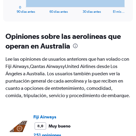
1
0
X
End
90 días antes
60 días antes
30 días antes
El mis…
of
axis
interactive
displaying
chart
categories.
Range:
Opiniones sobre las aerolíneas que
91
operan en Australia
categories.
The
chart
Lee las opiniones de usuarios anteriores que han volado con
has
Fiji Airways,Qantas AirwaysyUnited Airlines desde Los
1
Ángeles a Australia. Los usuarios también pueden ver la
Y
axis
puntuación general de cada aerolínea y la que reciben en
displaying
cuanto a opciones de entretenimiento, comodidad,
values.
comida, tripulación, servicio y procedimiento de embarque.
Range:
0
to
1500.
Fiji Airways
Muy bueno
8,0
251 opiniones