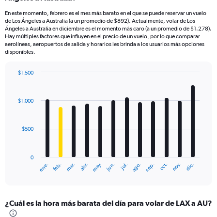
En este momento, febrero es el mes más barato en el que se puede reservar un vuelo
de Los Ángeles a Australia (a un promedio de $892). Actualmente, volar de Los
Ángeles a Australia en diciembre es el momento más caro (a un promedio de $1.278).
Hay múltiples factores que influyen en el precio de un vuelo, por lo que comparar
aerolíneas, aeropuertos de salida y horarios les brinda a los usuarios más opciones
disponibles.
$1.500
Bar
Chart
graphic.
chart
with
$1.000
12
bars.
$500
The
chart
has
0
1
mar.
jun.
sep.
dic.
ene.
abr.
jul.
oct.
feb.
may.
ago.
nov.
X
End
of
axis
interactive
displaying
chart
categories.
¿Cuál es la hora más barata del día para volar de LAX a AU?
Range:
12