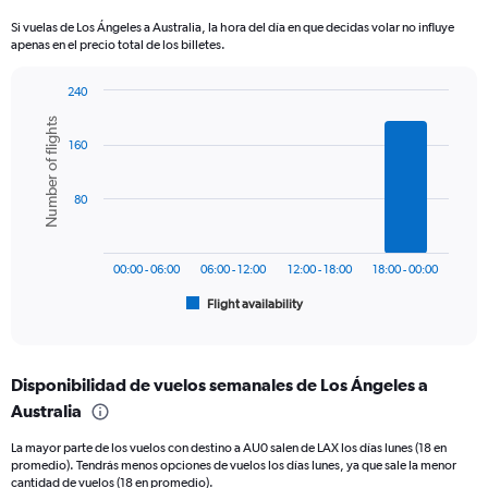
categories.
Si vuelas de Los Ángeles a Australia, la hora del día en que decidas volar no influye
The
apenas en el precio total de los billetes.
chart
has
240
1
Bar
Chart
Y
Number of flights
graphic.
chart
axis
160
with
displaying
6
values.
bars.
Range:
80
0
The
to
chart
1500.
has
00:00 - 06:00
06:00 - 12:00
12:00 - 18:00
18:00 - 00:00
1
Flight availability
X
End
of
axis
interactive
displaying
chart
categories.
Disponibilidad de vuelos semanales de Los Ángeles a
Range:
Australia
6
categories.
La mayor parte de los vuelos con destino a AU0 salen de LAX los días lunes (18 en
The
promedio). Tendrás menos opciones de vuelos los días lunes, ya que sale la menor
chart
cantidad de vuelos (18 en promedio).