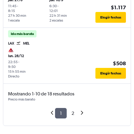
jue. 27/8
jue. 10/9
11:45
-
6:30
-
$1.117
8:15
12:01
27 h 30 min
22 h 31 min
Elegir fechas
1 escala
2 escalas
Ida más barata
LAX
MEL
lun. 28/12
22:55
-
$508
9:50
15 h 55 min
Elegir fechas
Directo
Mostrando 1-10 de 18 resultados
Precio más barato
1
2