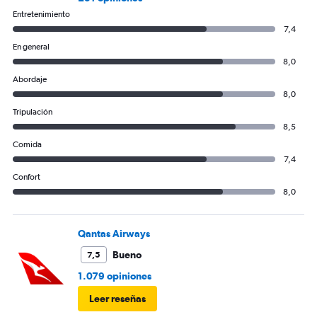
Entretenimiento
7,4
En general
8,0
Abordaje
8,0
Tripulación
8,5
Comida
7,4
Confort
8,0
Qantas Airways
Bueno
7,5
1.079 opiniones
Leer reseñas