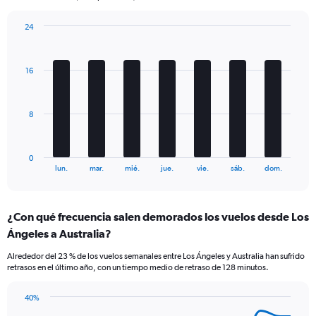
has
1
24
Y
Bar
Chart
axis
graphic.
chart
displaying
with
Number
16
7
of
bars.
flights.
Range:
The
8
0
chart
to
has
240.
1
0
X
End
lun.
mar.
mié.
jue.
vie.
sáb.
dom.
of
axis
interactive
displaying
chart
categories.
¿Con qué frecuencia salen demorados los vuelos desde Los
Range:
Ángeles a Australia?
7
categories.
Alrededor del 23 % de los vuelos semanales entre Los Ángeles y Australia han sufrido
The
retrasos en el último año, con un tiempo medio de retraso de 128 minutos.
chart
has
40%
1
Line
Chart
Y