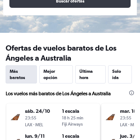
Buscar ofertas
Ofertas de vuelos baratos de Los
Ángeles a Australia
Más
Mejor
Última
Solo
baratos
opción
hora
ida
Los vuelos más baratos de Los Ángeles a Australia
sáb. 24/10
1 escala
mar. 18/
23:55
18 h 25 min
23:55
-
Fiji Airways
-
LAX
MEL
LAX
MEL
lun. 9/11
1 escala
jue. 3/9