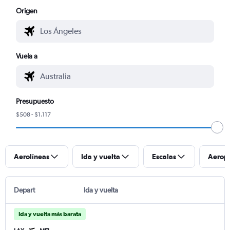
Origen
Vuela a
Presupuesto
$508 - $1.117
Aerolíneas
Ida y vuelta
Escalas
Aerop
Depart
Ida y vuelta
Ida y vuelta más barata