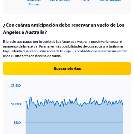
American
Qantas Airways
Delta
United Airlines
X
End
Airlines
of
axis
interactive
displaying
chart
categories.
¿Con cuánta anticipación debo reservar un vuelo de Los
Range:
Ángeles a Australia?
4
categories.
El precio que pagas por tu vuelo de Los Ángeles a Australia puede variar según el
The
momento de la reserva. Para tener más posibilidades de conseguir una tarifa más
chart
baja, intenta reservar 88 días antes de tu viaje. Es probable que las tarifas aumenten
has
unos 15 días antes de la fecha de salida.
1
Y
Buscar ofertas
axis
displaying
values.
$1.500
Range:
Chart
Chart
0
graphic.
with
to
91
$1.000
data
30.
points.
The
$500
chart
has