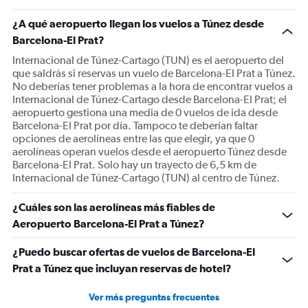
has
1
¿A qué aeropuerto llegan los vuelos a Túnez desde
Y
Barcelona-El Prat?
axis
displaying
Internacional de Túnez-Cartago (TUN) es el aeropuerto del
Number
que saldrás si reservas un vuelo de Barcelona-El Prat a Túnez.
of
No deberías tener problemas a la hora de encontrar vuelos a
flights.
Internacional de Túnez-Cartago desde Barcelona-El Prat; el
Range:
aeropuerto gestiona una media de 0 vuelos de ida desde
0
Barcelona-El Prat por día. Tampoco te deberían faltar
to
opciones de aerolíneas entre las que elegir, ya que 0
6.
aerolíneas operan vuelos desde el aeropuerto Túnez desde
Barcelona-El Prat. Solo hay un trayecto de 6,5 km de
Internacional de Túnez-Cartago (TUN) al centro de Túnez.
¿Cuáles son las aerolíneas más fiables de
Aeropuerto Barcelona-El Prat a Túnez?
¿Puedo buscar ofertas de vuelos de Barcelona-El
Prat a Túnez que incluyan reservas de hotel?
Ver más preguntas frecuentes