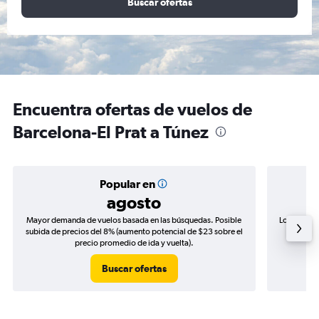
Buscar ofertas
Encuentra ofertas de vuelos de
Barcelona-El Prat a Túnez
Popular en
agosto
Mayor demanda de vuelos basada en las búsquedas. Posible
Los precio
subida de precios del 8% (aumento potencial de $23 sobre el
de precio
precio promedio de ida y vuelta).
Buscar ofertas