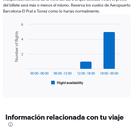
categories.
del billete será más o menos el mismo. Reserva los vuelos de Aeropuerto
The
Barcelona-El Prat a Túnez como lo harías normalmente.
chart
has
1
6
Y
Bar
Chart
Number of flights
graphic.
chart
axis
4
with
displaying
6
values.
bars.
Range:
2
0
The
to
chart
360.
has
00:00 - 06:00
06:00 - 12:00
12:00 - 18:00
18:00 - 00:00
1
Flight availability
X
End
of
axis
interactive
displaying
chart
categories.
Range:
6
Información relacionada con tu viaje
categories.
The
chart