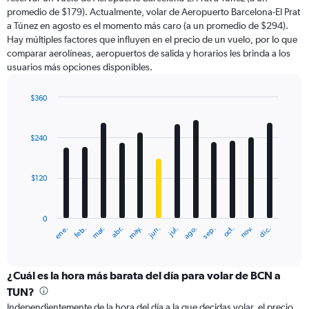
The
promedio de $179). Actualmente, volar de Aeropuerto Barcelona-El Prat
chart
a Túnez en agosto es el momento más caro (a un promedio de $294).
has
Hay múltiples factores que influyen en el precio de un vuelo, por lo que
1
comparar aerolíneas, aeropuertos de salida y horarios les brinda a los
Y
usuarios más opciones disponibles.
axis
displaying
values.
$360
Range:
Bar
Chart
0
graphic.
chart
with
to
$240
12
600.
bars.
$120
The
chart
has
0
1
ene.
feb.
mar.
abr.
may.
jun.
jul.
ago.
sep.
oct.
nov.
dic.
X
End
of
axis
interactive
displaying
chart
categories.
¿Cuál es la hora más barata del día para volar de BCN a
Range:
TUN?
12
Independientemente de la hora del día a la que decidas volar, el precio