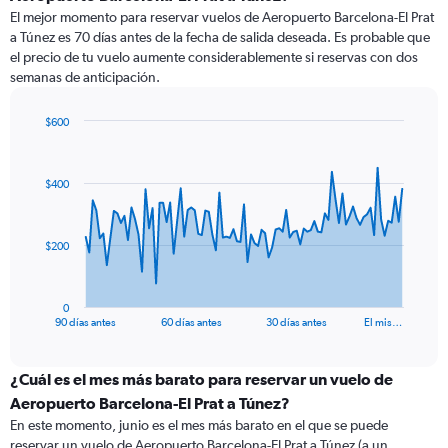
El mejor momento para reservar vuelos de Aeropuerto Barcelona-El Prat
a Túnez es 70 días antes de la fecha de salida deseada. Es probable que
el precio de tu vuelo aumente considerablemente si reservas con dos
semanas de anticipación.
$600
Chart
Chart
graphic.
with
91
$400
data
points.
The
$200
chart
has
1
0
X
End
90 días antes
60 días antes
30 días antes
El mis…
of
axis
interactive
displaying
chart
categories.
¿Cuál es el mes más barato para reservar un vuelo de
Range:
Aeropuerto Barcelona-El Prat a Túnez?
91
En este momento, junio es el mes más barato en el que se puede
categories.
reservar un vuelo de Aeropuerto Barcelona-El Prat a Túnez (a un