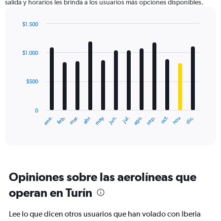
salida y horarios les brinda a los usuarios más opciones disponibles.
Y
axis
displaying
$1.500
values.
Bar
Chart
Range:
graphic.
chart
with
0
$1.000
12
to
bars.
2400.
$500
The
chart
has
0
1
ene.
feb.
mar.
abr.
may.
jun.
jul.
ago.
sep.
oct.
nov.
dic.
X
End
of
axis
interactive
displaying
chart
categories.
Range:
12
Opiniones sobre las aerolíneas que
categories.
The
operan en Turín
chart
has
Lee lo que dicen otros usuarios que han volado con Iberia
1