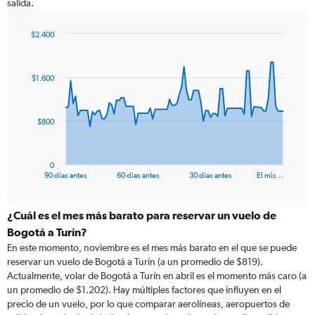
salida.
$2.400
Chart
Chart
graphic.
with
91
$1.600
data
points.
The
$800
chart
has
1
0
X
End
90 días antes
60 días antes
30 días antes
El mis…
of
axis
interactive
displaying
chart
categories.
¿Cuál es el mes más barato para reservar un vuelo de
Range:
Bogotá a Turín?
91
En este momento, noviembre es el mes más barato en el que se puede
categories.
reservar un vuelo de Bogotá a Turín (a un promedio de $819).
The
Actualmente, volar de Bogotá a Turín en abril es el momento más caro (a
chart
un promedio de $1.202). Hay múltiples factores que influyen en el
has
precio de un vuelo, por lo que comparar aerolíneas, aeropuertos de
1