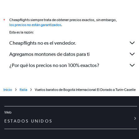
Cheapflights siempre trata de obtener precios exactos, sin embargo,
*
los precios no están garantizados
.
Esta es la razón:
Cheapflights no es el vendedor.
Agregamos montones de datos para ti
¿Por qué los precios no son 100% exactos?
Inicio
Italia
Vuelos baratos de Bogotá Internacional El Dorado a Turín-Caselle
Web
ESTADOS UNIDOS