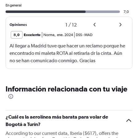
En general
7,0
1
/
12
Opiniones
8,0
Excelente
Norma
,
ene. 2024
DSS
-
MAD
Al llegar a Madrid tuve que hacer un reclamo porque he
encontrado mi maleta ROTA al retirarla dr la cinta. Aún
no se han comunicado conmigo. Gracias
Información relacionada con tu viaje
¿Cuál es la aerolínea más barata para volar de
Bogotá a Turín?
According to our current data, Iberia ($617), offers the