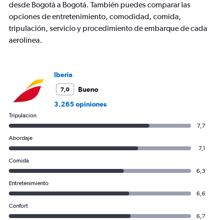
Y
desde Bogotá a Bogotá. También puedes comparar las
axis
opciones de entretenimiento, comodidad, comida,
displaying
tripulación, servicio y procedimiento de embarque de cada
values.
aerolínea.
Range:
0
to
1500.
Iberia
Bueno
7,0
3.265 opiniones
Tripulación
7,7
Abordaje
7,1
Comida
6,3
Entretenimiento
6,6
Confort
6,7