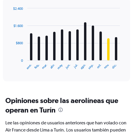
axis
displaying
$2.400
values.
Bar
Chart
Range:
graphic.
chart
with
0
$1.600
12
to
bars.
2400.
$800
The
chart
has
0
1
ene.
feb.
mar.
abr.
may.
jun.
jul.
ago.
sep.
oct.
nov.
dic.
X
End
of
axis
interactive
displaying
chart
categories.
Range:
12
Opiniones sobre las aerolíneas que
categories.
The
operan en Turín
chart
has
Lee las opiniones de usuarios anteriores que han volado con
1
Y
Air France desde Lima a Turín. Los usuarios también pueden