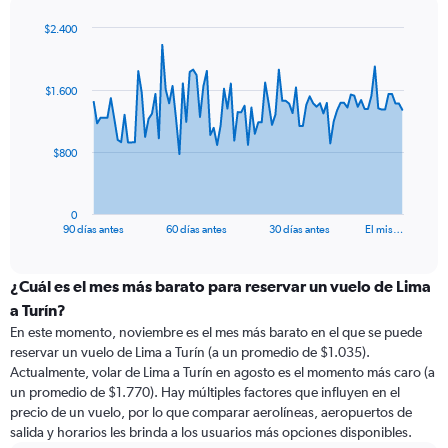
$2.400
Chart
Chart
graphic.
with
91
$1.600
data
points.
The
$800
chart
has
1
0
X
End
90 días antes
60 días antes
30 días antes
El mis…
of
axis
interactive
displaying
chart
categories.
¿Cuál es el mes más barato para reservar un vuelo de Lima
Range:
a Turín?
91
En este momento, noviembre es el mes más barato en el que se puede
categories.
reservar un vuelo de Lima a Turín (a un promedio de $1.035).
The
Actualmente, volar de Lima a Turín en agosto es el momento más caro (a
chart
un promedio de $1.770). Hay múltiples factores que influyen en el
has
precio de un vuelo, por lo que comparar aerolíneas, aeropuertos de
1
salida y horarios les brinda a los usuarios más opciones disponibles.
Y