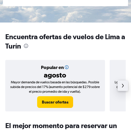
Encuentra ofertas de vuelos de Lima a
Turín
Popular en
agosto
Mayor demanda de vuelos basada en las búsquedas. Posible
Los precio
subida de precios del 17% (aumento potencial de $279 sobre
de precios
el precio promedio de ida y vuelta).
Buscar ofertas
El mejor momento para reservar un