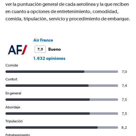
axis
ver la puntuación general de cada aerolínea y la que reciben
displaying
en cuanto a opciones de entretenimiento, comodidad,
values.
comida, tripulación, servicio y procedimiento de embarque.
Range:
0
to
2400.
Air France
Bueno
7,5
1.632 opiniones
Comida
7,0
Confort
7,4
En general
7,5
Abordaje
7,5
Tripulación
8,2
Entretenimiento