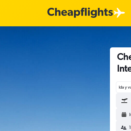
Che
Int
Ida y v