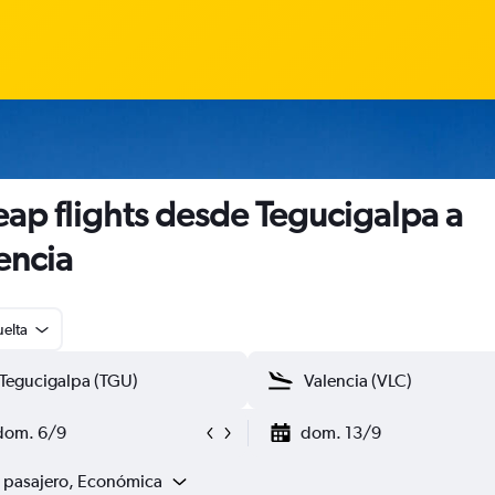
ap flights desde Tegucigalpa a
encia
uelta
dom. 6/9
dom. 13/9
1 pasajero, Económica