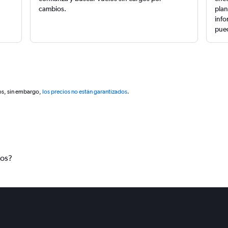
cambios.
plan
info
pued
os, sin embargo,
los precios no están garantizados
.
tos?