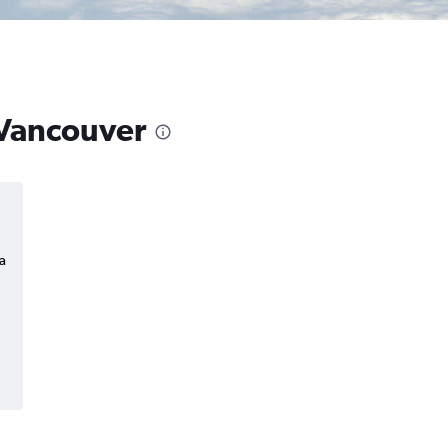
 Vancouver
a