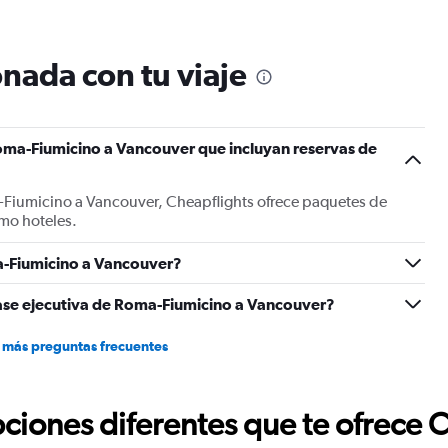
12
categories.
The
nada con tu viaje
chart
has
1
Y
oma-Fiumicino a Vancouver que incluyan reservas de
axis
displaying
values.
-Fiumicino a Vancouver, Cheapflights ofrece paquetes de
Range:
mo hoteles.
0
to
1500.
-Fiumicino a Vancouver?
lase ejecutiva de Roma-Fiumicino a Vancouver?
 más preguntas frecuentes
ciones diferentes que te ofrece 