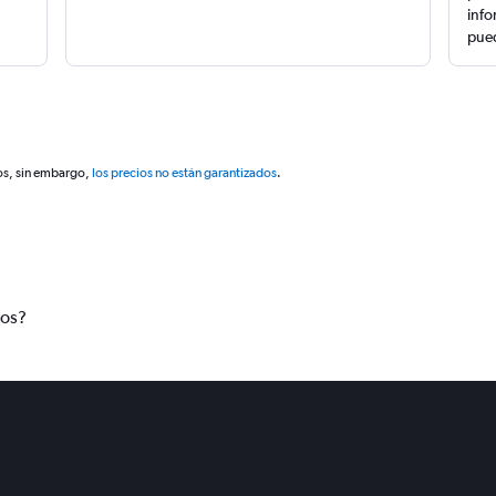
info
pued
os, sin embargo,
los precios no están garantizados
.
tos?