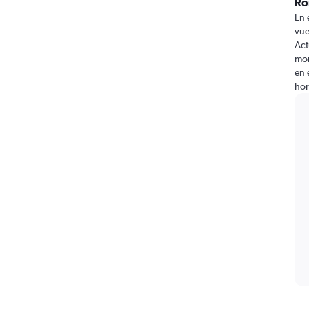
Ro
En 
vue
Act
mom
en 
hor