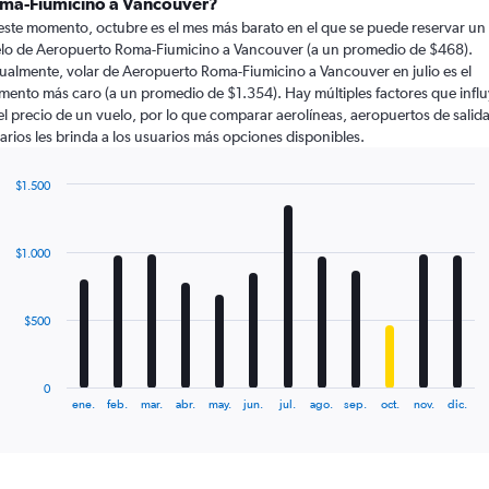
ma-Fiumicino a Vancouver?
este momento, octubre es el mes más barato en el que se puede reservar un
lo de Aeropuerto Roma-Fiumicino a Vancouver (a un promedio de $468).
ualmente, volar de Aeropuerto Roma-Fiumicino a Vancouver en julio es el
ento más caro (a un promedio de $1.354). Hay múltiples factores que infl
el precio de un vuelo, por lo que comparar aerolíneas, aeropuertos de salida
arios les brinda a los usuarios más opciones disponibles.
$1.500
Bar
Chart
graphic.
chart
with
$1.000
12
bars.
The
$500
chart
has
1
0
X
End
ene.
feb.
mar.
abr.
may.
jun.
jul.
ago.
sep.
oct.
nov.
dic.
of
axis
interactive
displaying
chart
categories.
Range: