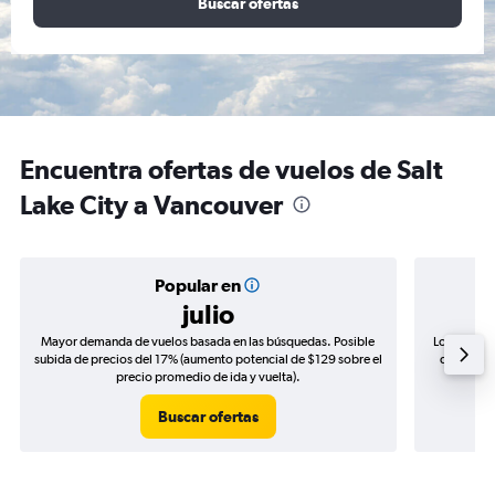
Buscar ofertas
Encuentra ofertas de vuelos de Salt
Lake City a Vancouver
Popular en
julio
Mayor demanda de vuelos basada en las búsquedas. Posible
Los precio
subida de precios del 17% (aumento potencial de $129 sobre el
de precios
precio promedio de ida y vuelta).
Buscar ofertas