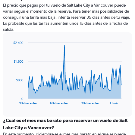
El precio que pagas por tu vuelo de Salt Lake City a Vancouver puede
variar según el momento de la reserva. Para tener más posibilidades de
conseguir una tarifa más baja, intenta reservar 35 días antes de tu viaje.
Es probable que las tarifas aumenten unos 15 días antes de la fecha de
salida.
$2.400
Chart
Chart
graphic.
with
91
$1.600
data
points.
The
$800
chart
has
1
0
X
End
90 días antes
60 días antes
30 días antes
El mis…
of
axis
interactive
displaying
chart
categories.
¿Cuál es el mes más barato para reservar un vuelo de Salt
Range:
Lake City a Vancouver?
91
En este momento, diciembre es el mes más barato en el que se puede