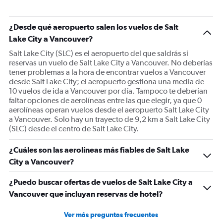
chart
has
1
¿Desde qué aeropuerto salen los vuelos de Salt
Y
Lake City a Vancouver?
axis
displaying
Salt Lake City (SLC) es el aeropuerto del que saldrás si
Number
reservas un vuelo de Salt Lake City a Vancouver. No deberías
of
tener problemas a la hora de encontrar vuelos a Vancouver
flights.
desde Salt Lake City; el aeropuerto gestiona una media de
Range:
10 vuelos de ida a Vancouver por día. Tampoco te deberían
0
faltar opciones de aerolíneas entre las que elegir, ya que 0
to
aerolíneas operan vuelos desde el aeropuerto Salt Lake City
18.
a Vancouver. Solo hay un trayecto de 9,2 km a Salt Lake City
(SLC) desde el centro de Salt Lake City.
¿Cuáles son las aerolíneas más fiables de Salt Lake
City a Vancouver?
¿Puedo buscar ofertas de vuelos de Salt Lake City a
Vancouver que incluyan reservas de hotel?
Ver más preguntas frecuentes