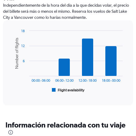
12
Independientemente de la hora del día a la que decidas volar, el precio
categories.
del billete será más o menos el mismo. Reserva los vuelos de Salt Lake
The
City a Vancouver como lo harías normalmente.
chart
has
1
18
Y
Bar
Chart
Number of flights
graphic.
chart
axis
12
with
displaying
6
values.
bars.
Range:
6
0
The
to
chart
1200.
has
00:00 - 06:00
06:00 - 12:00
12:00 - 18:00
18:00 - 00:00
1
Flight availability
X
End
of
axis
interactive
displaying
chart
categories.
Range:
6
Información relacionada con tu viaje
categories.
The