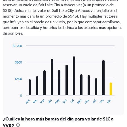
categories.
reservar un vuelo de Salt Lake City a Vancouver (a un promedio de
The
$318). Actualmente, volar de Salt Lake City a Vancouver en julio es el
chart
momento más caro (a un promedio de $946). Hay múltiples factores
has
que influyen en el precio de un vuelo, por lo que comparar aerolíneas,
1
aeropuertos de salida y horarios les brinda a los usuarios más opciones
Y
disponibles.
axis
displaying
values.
$1.200
Range:
Bar
Chart
0
graphic.
chart
with
to
$800
12
2400.
bars.
$400
The
chart
has
0
1
ene.
feb.
mar.
abr.
may.
jun.
jul.
ago.
sep.
oct.
nov.
dic.
X
End
of
axis
interactive
displaying
chart
categories.
¿Cuál es la hora más barata del día para volar de SLC a
Range:
YVR?