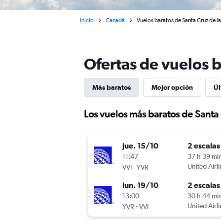
Inicio
Canadá
Vuelos baratos de Santa Cruz de la 
Ofertas de vuelos b
Más baratos
Mejor opción
Úl
Los vuelos más baratos de Santa 
jue. 15/10
2 escalas
11:47
37 h 39 mi
-
United Airl
VVI
YVR
lun. 19/10
2 escalas
13:00
30 h 44 mi
-
United Airl
YVR
VVI