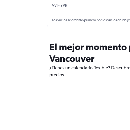
Santa Cruz de la Sierra Viru Viru Intl
Internacional de Vancouver
VVI
-
YVR
Los vuelos se ordenan primero por los vuelos de ida y
El mejor momento pa
Vancouver
¿Tienes un calendario flexible? Descubre
precios.