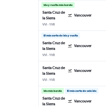
Ida y vuelta más barata
Santa Cruz de
Vancouver
la Sierra
Santa Cruz de la Sierra Viru Viru Intl
Internacional de Vancouver
VVI
-
YVR
El más corto de ida y vuelta
Santa Cruz de
Vancouver
la Sierra
Santa Cruz de la Sierra Viru Viru Intl
Internacional de Vancouver
VVI
-
YVR
Santa Cruz de
Vancouver
la Sierra
Santa Cruz de la Sierra Viru Viru Intl
Internacional de Vancouver
VVI
-
YVR
Ida más barata
El más corto de solo ida
Santa Cruz de
Vancouver
la Sierra