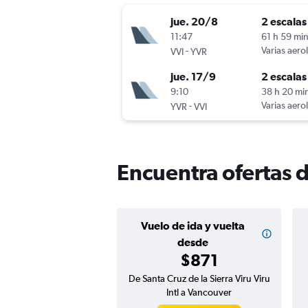
jue. 20/8
2 escalas
11:47
61 h 59 mi
-
Varias aero
VVI
YVR
jue. 17/9
2 escalas
9:10
38 h 20 mi
-
Varias aero
YVR
VVI
Encuentra ofertas d
Vuelo de ida y vuelta
desde
$871
De Santa Cruz de la Sierra Viru Viru
Intl a Vancouver