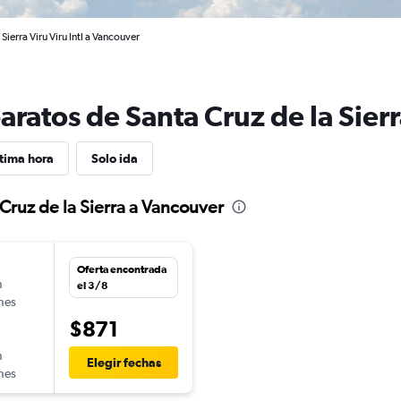
Sierra Viru Viru Intl a Vancouver
aratos de Santa Cruz de la Sier
tima hora
Solo ida
Cruz de la Sierra a Vancouver
Oferta encontrada
n
el 3/8
ines
$871
n
Elegir fechas
ines