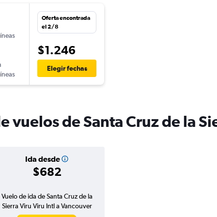
Oferta encontrada
n
el 2/8
líneas
$1.246
n
Elegir fechas
líneas
e vuelos de Santa Cruz de la Si
Ida desde
$682
Vuelo de ida de Santa Cruz de la
Sierra Viru Viru Intl a Vancouver