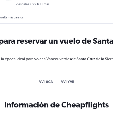
2 escalas
22 h 11 min
 vuelta más baratos.
ra reservar un vuelo de Santa 
 la época ideal para volar a Vancouverdesde Santa Cruz de la Sier
VVI-8CA
VVI-YVR
Información de Cheapflights