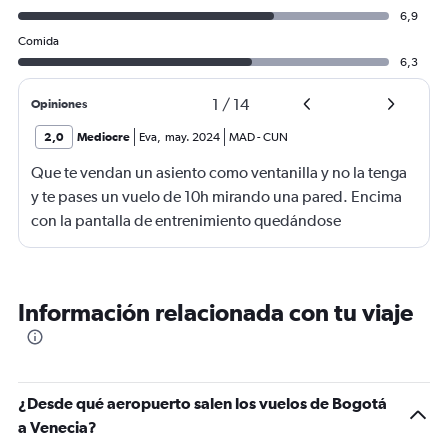
6,9
Comida
6,3
1
/
14
Opiniones
2,0
Mediocre
Eva
,
may. 2024
MAD
-
CUN
Que te vendan un asiento como ventanilla y no la tenga
y te pases un vuelo de 10h mirando una pared. Encima
con la pantalla de entrenimiento quedándose
bloqueada cada rato...Un desastre.
Información relacionada con tu viaje
¿Desde qué aeropuerto salen los vuelos de Bogotá
a Venecia?