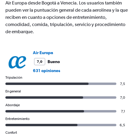
Y
Air Europa desde Bogotá a Venecia. Los usuarios también
axis
pueden ver la puntuación general de cada aerolínea y la que
displaying
reciben en cuanto a opciones de entretenimiento,
values.
comodidad, comida, tripulación, servicio y procedimiento
Range:
0
de embarque.
to
1200.
Air Europa
Bueno
7,0
631 opiniones
Tripulación
7,5
En general
7,0
Abordaje
7,1
Entretenimiento
6,5
Confort