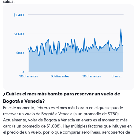
salida.
$2.400
Chart
Chart
graphic.
with
91
$1.600
data
points.
The
$800
chart
has
1
0
X
End
90 días antes
60 días antes
30 días antes
El mis…
of
axis
interactive
displaying
chart
categories.
¿Cuál es el mes más barato para reservar un vuelo de
Range:
Bogotá a Venecia?
91
En este momento, febrero es el mes más barato en el que se puede
categories.
reservar un vuelo de Bogotá a Venecia (a un promedio de $780).
The
Actualmente, volar de Bogotá a Venecia en enero es el momento más
chart
caro (a un promedio de $1.088). Hay múltiples factores que influyen en
has
el precio de un vuelo, por lo que comparar aerolíneas, aeropuertos de
1