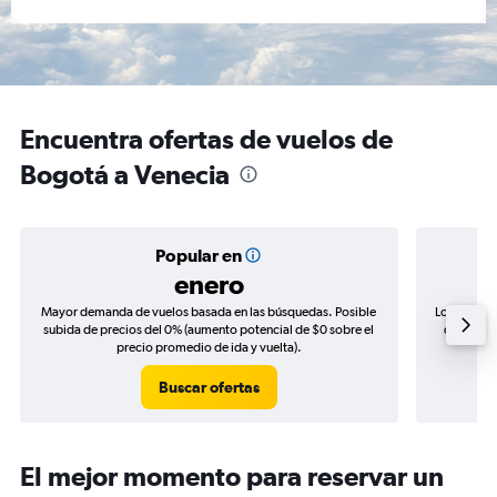
Encuentra ofertas de vuelos de
Bogotá a Venecia
Popular en
enero
Mayor demanda de vuelos basada en las búsquedas. Posible
Los precio
subida de precios del 0% (aumento potencial de $0 sobre el
de precio
precio promedio de ida y vuelta).
Buscar ofertas
El mejor momento para reservar un