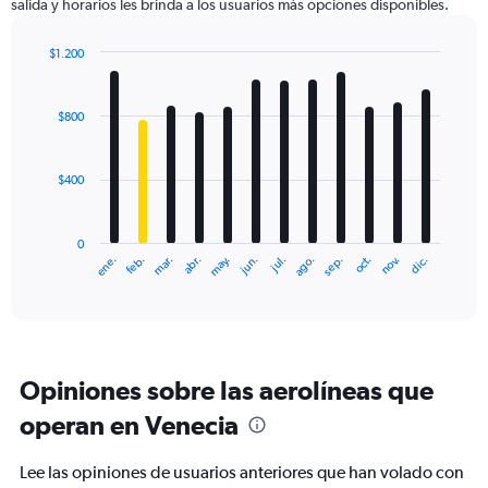
salida y horarios les brinda a los usuarios más opciones disponibles.
Y
axis
displaying
$1.200
values.
Bar
Chart
Range:
graphic.
chart
with
0
$800
12
to
bars.
2400.
$400
The
chart
has
0
1
ene.
feb.
mar.
abr.
may.
jun.
jul.
ago.
sep.
oct.
nov.
dic.
X
End
of
axis
interactive
displaying
chart
categories.
Range:
12
Opiniones sobre las aerolíneas que
categories.
The
operan en Venecia
chart
has
Lee las opiniones de usuarios anteriores que han volado con
1