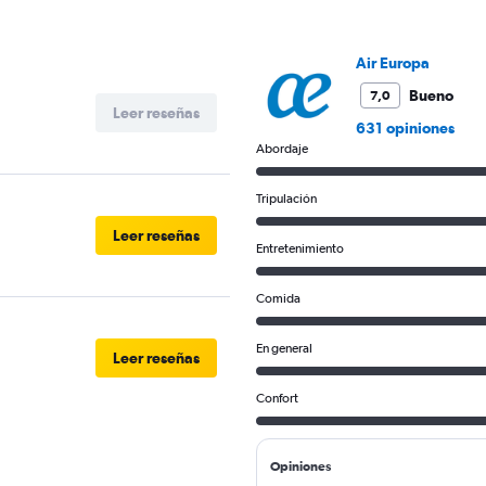
Air Europa
Bueno
7,0
Leer reseñas
631 opiniones
Abordaje
Tripulación
Leer reseñas
Entretenimiento
Comida
En general
Leer reseñas
Confort
Opiniones