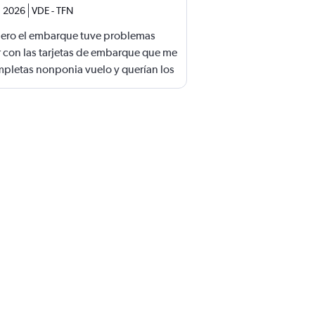
. 2026
VDE
-
TFN
 .pero el embarque tuve problemas
 con las tarjetas de embarque que me
mpletas nonponia vuelo y querían los
si perdemos el vuelo.suerte de una