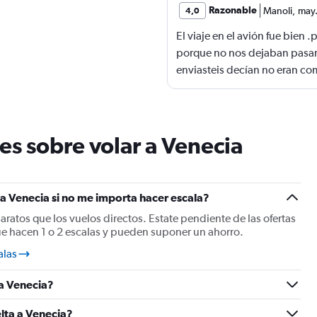
Razonable
Manoli
,
may
4,0
El viaje en el avión fue bien
porque no nos dejaban pasar
enviasteis decían no eran co
billetes y yo no los tenía ca
chica que nos dejó pasar
es sobre volar a Venecia
a Venecia si no me importa hacer escala?
baratos que los vuelos directos. Estate pendiente de las ofertas
ue hacen 1 o 2 escalas y pueden suponer un ahorro.
alas
 a Venecia?
elta a Venecia?