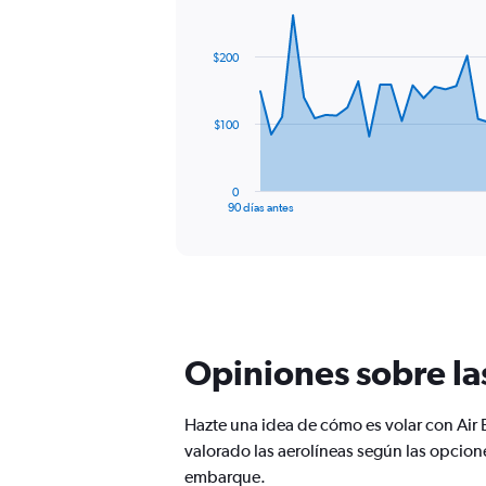
Chart
Chart
graphic.
with
91
$200
data
points.
The
$100
chart
has
1
0
X
End
90 días antes
of
axis
interactive
displaying
chart
categories.
Range:
91
categories.
The
Opiniones sobre la
chart
has
1
Hazte una idea de cómo es volar con Air 
Y
valorado las aerolíneas según las opcione
axis
displaying
embarque.