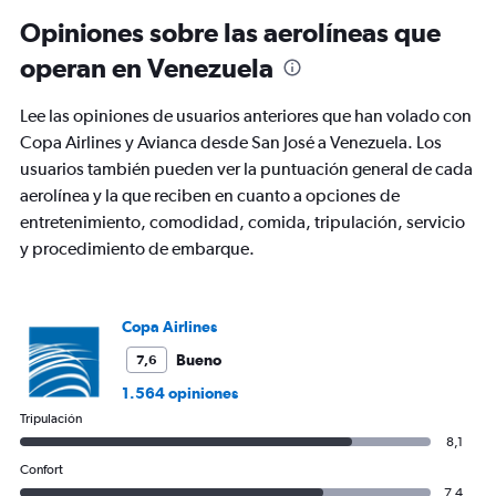
categories.
Range:
Opiniones sobre las aerolíneas que
91
operan en Venezuela
categories.
The
chart
Lee las opiniones de usuarios anteriores que han volado con
has
Copa Airlines y Avianca desde San José a Venezuela. Los
1
usuarios también pueden ver la puntuación general de cada
Y
axis
aerolínea y la que reciben en cuanto a opciones de
displaying
entretenimiento, comodidad, comida, tripulación, servicio
values.
y procedimiento de embarque.
Range:
0
to
2400.
Copa Airlines
Bueno
7,6
1.564 opiniones
Tripulación
8,1
Confort
7,4