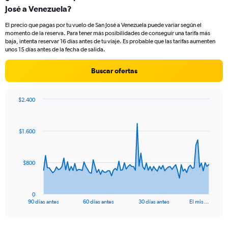
José a Venezuela?
12
categories.
El precio que pagas por tu vuelo de San José a Venezuela puede variar según el
The
momento de la reserva. Para tener más posibilidades de conseguir una tarifa más
chart
baja, intenta reservar 16 días antes de tu viaje. Es probable que las tarifas aumenten
has
unos 15 días antes de la fecha de salida.
1
Y
Buscar ofertas
axis
displaying
values.
$2.400
Range:
Chart
Chart
0
graphic.
with
to
91
$1.600
data
900.
points.
The
$800
chart
has
1
0
X
End
90 días antes
60 días antes
30 días antes
El mis…
of
axis
interactive
displaying
chart