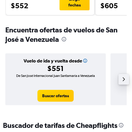
$552
$605
fechas
Encuentra ofertas de vuelos de San
José a Venezuela
Vuelo de ida y vuelta desde
$551
De San José Internacional Juan Santamaría a Venezuela
Vuelo de
Buscar ofertas
Buscador de tarifas de Cheapflights