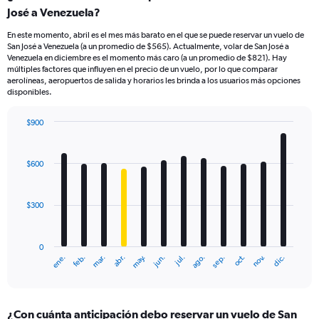
José a Venezuela?
En este momento, abril es el mes más barato en el que se puede reservar un vuelo de
San José a Venezuela (a un promedio de $565). Actualmente, volar de San José a
Venezuela en diciembre es el momento más caro (a un promedio de $821). Hay
múltiples factores que influyen en el precio de un vuelo, por lo que comparar
aerolíneas, aeropuertos de salida y horarios les brinda a los usuarios más opciones
disponibles.
$900
Bar
Chart
graphic.
chart
with
$600
12
bars.
$300
The
chart
has
0
1
ene.
feb.
mar.
abr.
may.
jun.
jul.
ago.
sep.
oct.
nov.
dic.
X
End
of
axis
interactive
displaying
chart
categories.
¿Con cuánta anticipación debo reservar un vuelo de San
Range: