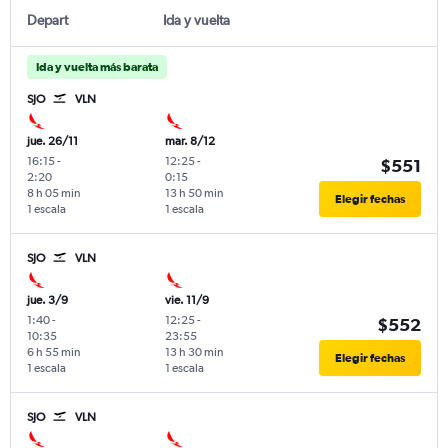
Depart
Ida y vuelta
Ida y vuelta más barata
SJO
VLN
jue. 26/11
mar. 8/12
16:15
-
12:25
-
$551
2:20
0:15
8 h 05 min
13 h 50 min
Elegir fechas
1 escala
1 escala
SJO
VLN
jue. 3/9
vie. 11/9
1:40
-
12:25
-
$552
10:35
23:55
6 h 55 min
13 h 30 min
Elegir fechas
1 escala
1 escala
SJO
VLN