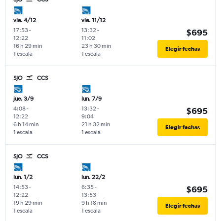
vie. 4/12
vie. 11/12
17:53
-
13:32
-
$695
12:22
11:02
16 h 29 min
23 h 30 min
Elegir fechas
1 escala
1 escala
SJO
CCS
jue. 3/9
lun. 7/9
4:08
-
13:32
-
$695
12:22
9:04
6 h 14 min
21 h 32 min
Elegir fechas
1 escala
1 escala
SJO
CCS
lun. 1/2
lun. 22/2
14:53
-
6:35
-
$695
12:22
13:53
19 h 29 min
9 h 18 min
Elegir fechas
1 escala
1 escala