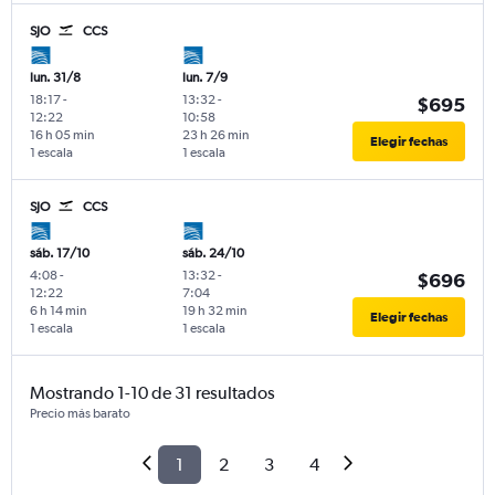
SJO
CCS
lun. 31/8
lun. 7/9
18:17
-
13:32
-
$695
12:22
10:58
16 h 05 min
23 h 26 min
Elegir fechas
1 escala
1 escala
SJO
CCS
sáb. 17/10
sáb. 24/10
4:08
-
13:32
-
$696
12:22
7:04
6 h 14 min
19 h 32 min
Elegir fechas
1 escala
1 escala
Mostrando 1-10 de 31 resultados
Precio más barato
1
2
3
4