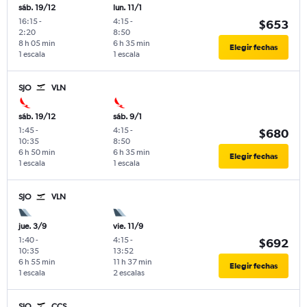
sáb. 19/12
lun. 11/1
16:15
-
4:15
-
$653
2:20
8:50
8 h 05 min
6 h 35 min
Elegir fechas
1 escala
1 escala
SJO
VLN
sáb. 19/12
sáb. 9/1
1:45
-
4:15
-
$680
10:35
8:50
6 h 50 min
6 h 35 min
Elegir fechas
1 escala
1 escala
SJO
VLN
jue. 3/9
vie. 11/9
1:40
-
4:15
-
$692
10:35
13:52
6 h 55 min
11 h 37 min
Elegir fechas
1 escala
2 escalas
SJO
CCS