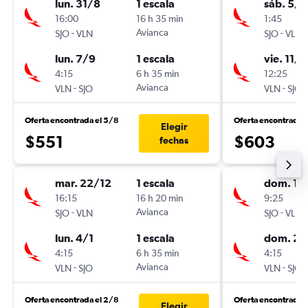
lun. 31/8
1 escala
sáb. 5/1
16:00
16 h 35 min
1:45
-
Avianca
-
SJO
VLN
SJO
VLN
lun. 7/9
1 escala
vie. 11/1
4:15
6 h 35 min
12:25
-
Avianca
-
VLN
SJO
VLN
SJO
Oferta encontrada el 5/8
Oferta encontrada 
Elegir
$551
$603
fechas
mar. 22/12
1 escala
dom. 16
16:15
16 h 20 min
9:25
-
Avianca
-
SJO
VLN
SJO
VLN
lun. 4/1
1 escala
dom. 23
4:15
6 h 35 min
4:15
-
Avianca
-
VLN
SJO
VLN
SJO
Oferta encontrada el 2/8
Oferta encontrada 
Elegir