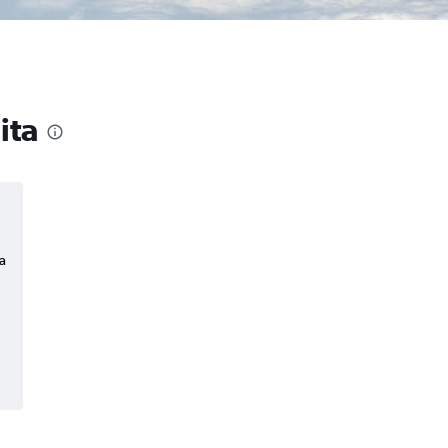
ita
a