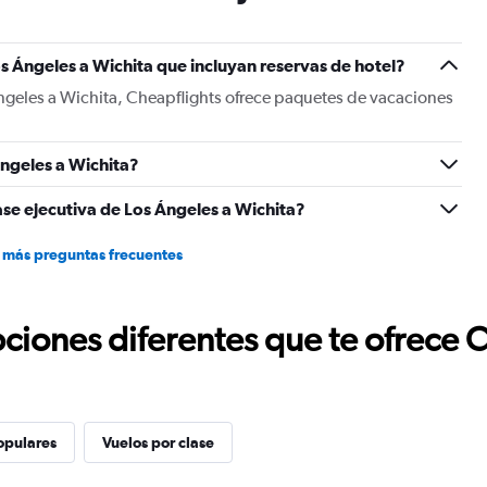
has
1
Y
s Ángeles a Wichita que incluyan reservas de hotel?
axis
displaying
ngeles a Wichita, Cheapflights ofrece paquetes de vacaciones
values.
Range:
0
ngeles a Wichita?
to
750.
ase ejecutiva de Los Ángeles a Wichita?
 más preguntas frecuentes
ciones diferentes que te ofrece 
opulares
Vuelos por clase