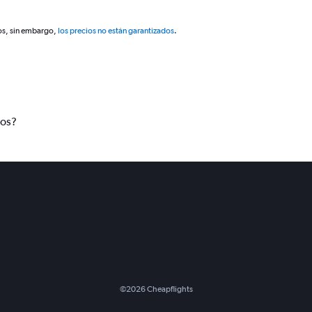
os, sin embargo,
los precios no están garantizados
.
tos?
©
2026
Cheapflights