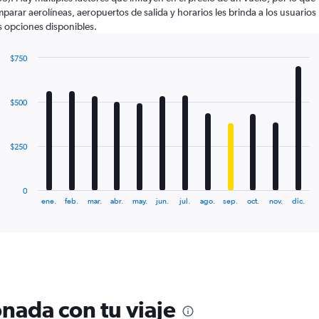
parar aerolíneas, aeropuertos de salida y horarios les brinda a los usuarios
 opciones disponibles.
$750
Bar
Chart
graphic.
chart
with
$500
12
bars.
The
$250
chart
has
1
0
X
End
ene.
feb.
mar.
abr.
may.
jun.
jul.
ago.
sep.
oct.
nov.
dic.
of
axis
interactive
displaying
chart
categories.
Range:
12
categories.
The
nada con tu viaje
chart