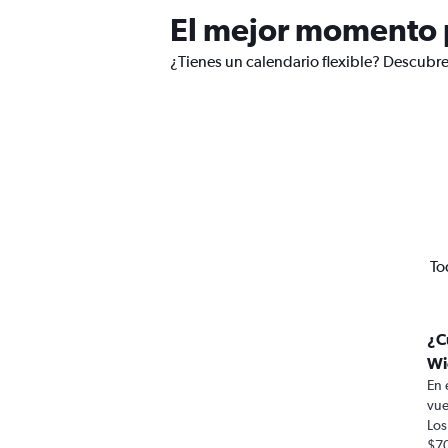
El mejor momento p
¿Tienes un calendario flexible? Descubre
To
¿C
Wi
En 
vue
Los
$70