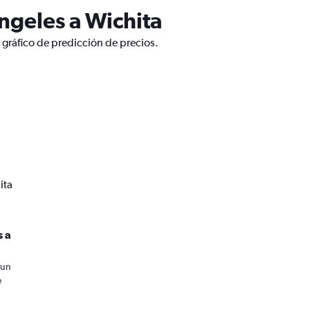
ngeles a Wichita
 gráfico de predicción de precios.
ita
s a
 un
e