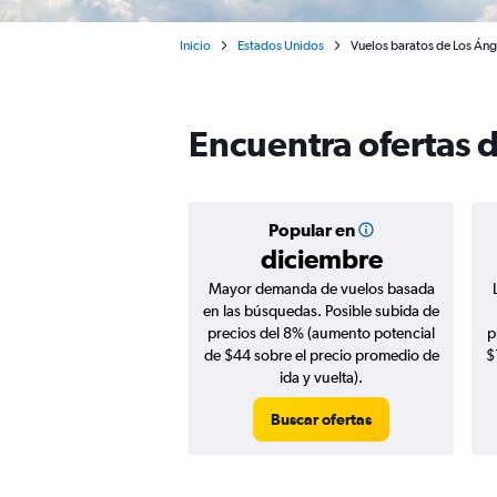
Inicio
Estados Unidos
Vuelos baratos de Los Áng
Encuentra ofertas 
Popular en
diciembre
Mayor demanda de vuelos basada
en las búsquedas. Posible subida de
precios del 8% (aumento potencial
p
de $44 sobre el precio promedio de
$
ida y vuelta).
Buscar ofertas