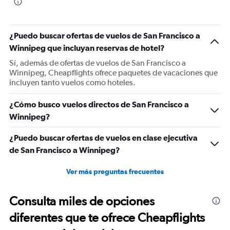
The
chart
has
1
¿Puedo buscar ofertas de vuelos de San Francisco a
Y
Winnipeg que incluyan reservas de hotel?
axis
displaying
Sí, además de ofertas de vuelos de San Francisco a
values.
Winnipeg, Cheapflights ofrece paquetes de vacaciones que
Range:
incluyen tanto vuelos como hoteles.
0
to
¿Cómo busco vuelos directos de San Francisco a
900.
Winnipeg?
¿Puedo buscar ofertas de vuelos en clase ejecutiva
de San Francisco a Winnipeg?
Ver más preguntas frecuentes
Consulta miles de opciones
diferentes que te ofrece Cheapflights