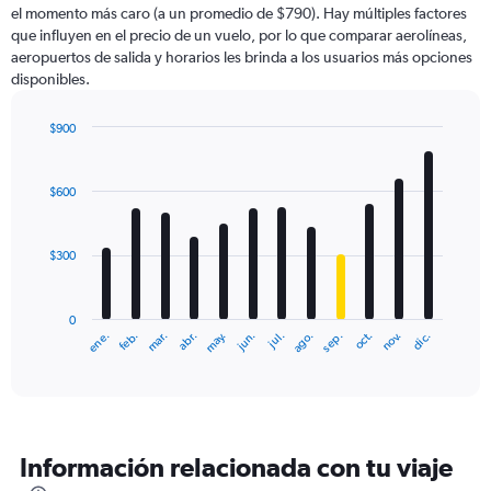
el momento más caro (a un promedio de $790). Hay múltiples factores
has
que influyen en el precio de un vuelo, por lo que comparar aerolíneas,
1
aeropuertos de salida y horarios les brinda a los usuarios más opciones
Y
disponibles.
axis
displaying
values.
$900
Range:
Bar
Chart
0
graphic.
chart
with
to
$600
12
1500.
bars.
$300
The
chart
has
0
1
ene.
abr.
jul.
oct.
mar.
jun.
sep.
dic.
feb.
may.
ago.
nov.
X
End
of
axis
interactive
displaying
chart
categories.
Range:
12
Información relacionada con tu viaje
categories.