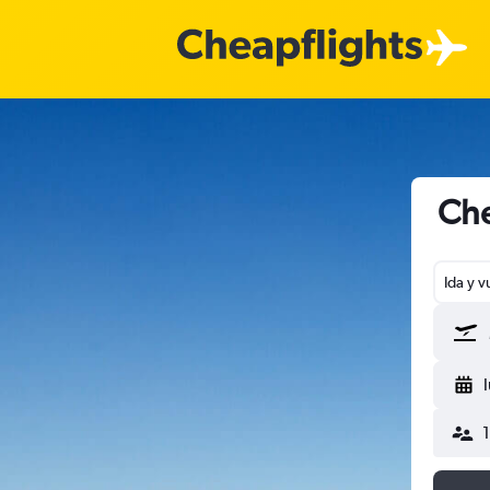
Che
Ida y v