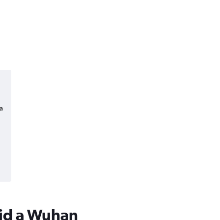
a
rid a Wuhan