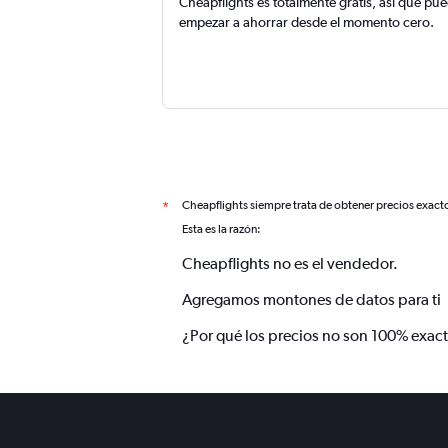
Cheapflights es totalmente gratis, así que pu
empezar a ahorrar desde el momento cero.
Cheapflights siempre trata de obtener precios exact
*
Esta es la razón:
Cheapflights no es el vendedor.
Agregamos montones de datos para ti
¿Por qué los precios no son 100% exac