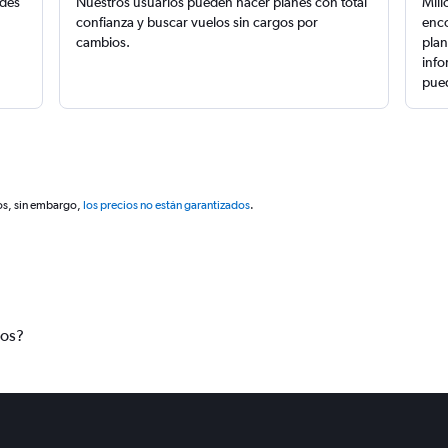
edes
Nuestros usuarios pueden hacer planes con total
Mill
confianza y buscar vuelos sin cargos por
enco
cambios.
plan
info
pued
os, sin embargo,
los precios no están garantizados
.
tos?