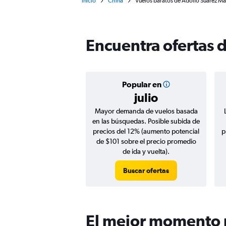
Inicio
China
Vuelos baratos de Adolfo Suárez M
Encuentra ofertas 
Popular en
julio
Mayor demanda de vuelos basada
en las búsquedas. Posible subida de
precios del 12% (aumento potencial
p
de $101 sobre el precio promedio
de ida y vuelta).
Buscar ofertas
El mejor momento 