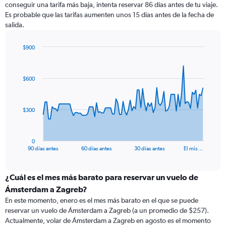
conseguir una tarifa más baja, intenta reservar 86 días antes de tu viaje.
Es probable que las tarifas aumenten unos 15 días antes de la fecha de
salida.
$900
Chart
Chart
graphic.
with
91
$600
data
points.
The
$300
chart
has
1
0
X
End
90 días antes
60 días antes
30 días antes
El mis…
of
axis
interactive
displaying
chart
categories.
¿Cuál es el mes más barato para reservar un vuelo de
Range:
Ámsterdam a Zagreb?
91
En este momento, enero es el mes más barato en el que se puede
categories.
reservar un vuelo de Ámsterdam a Zagreb (a un promedio de $257).
The
Actualmente, volar de Ámsterdam a Zagreb en agosto es el momento
chart