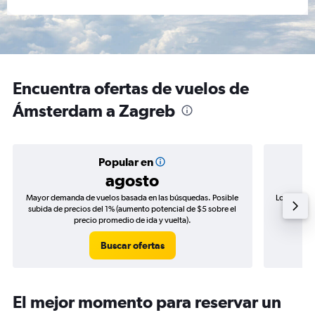
Encuentra ofertas de vuelos de
Ámsterdam a Zagreb
Popular en
agosto
Mayor demanda de vuelos basada en las búsquedas. Posible
Los precio
subida de precios del 1% (aumento potencial de $5 sobre el
de precio
precio promedio de ida y vuelta).
Buscar ofertas
El mejor momento para reservar un