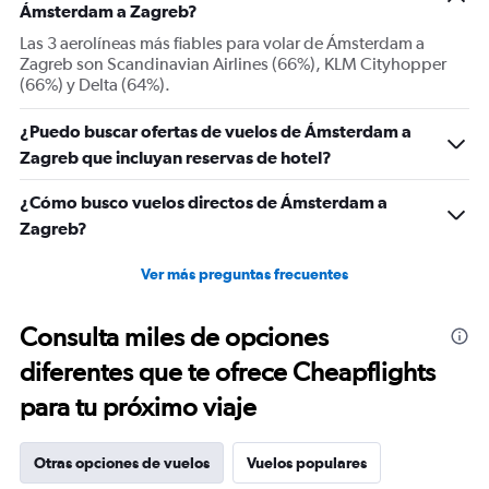
Ámsterdam a Zagreb?
axis
displaying
Las 3 aerolíneas más fiables para volar de Ámsterdam a
Number
Zagreb son Scandinavian Airlines (66%), KLM Cityhopper
of
(66%) y Delta (64%).
flights.
Range:
¿Puedo buscar ofertas de vuelos de Ámsterdam a
0
Zagreb que incluyan reservas de hotel?
to
30.
¿Cómo busco vuelos directos de Ámsterdam a
Zagreb?
Ver más preguntas frecuentes
Consulta miles de opciones
diferentes que te ofrece Cheapflights
para tu próximo viaje
Otras opciones de vuelos
Vuelos populares