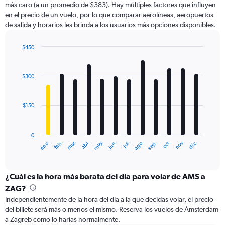
más caro (a un promedio de $383). Hay múltiples factores que influyen
has
en el precio de un vuelo, por lo que comparar aerolíneas, aeropuertos
1
de salida y horarios les brinda a los usuarios más opciones disponibles.
Y
axis
displaying
$450
values.
Bar
Chart
Range:
graphic.
chart
with
0
$300
12
to
bars.
900.
$150
The
chart
has
0
1
ene.
feb.
mar.
abr.
may.
jun.
jul.
ago.
sep.
oct.
nov.
dic.
X
End
of
axis
interactive
displaying
chart
categories.
¿Cuál es la hora más barata del día para volar de AMS a
Range:
ZAG?
12
Independientemente de la hora del día a la que decidas volar, el precio
categories.
del billete será más o menos el mismo. Reserva los vuelos de Ámsterdam
The
a Zagreb como lo harías normalmente.
chart