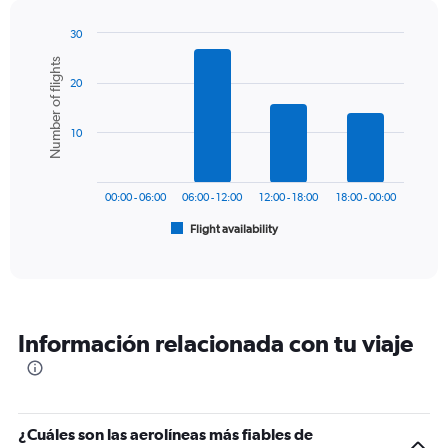
has
1
30
Y
Bar
Chart
Number of flights
graphic.
chart
axis
20
with
displaying
6
values.
bars.
Range:
10
0
The
to
chart
450.
has
00:00 - 06:00
06:00 - 12:00
12:00 - 18:00
18:00 - 00:00
1
Flight availability
X
End
of
axis
interactive
displaying
chart
categories.
Range:
6
Información relacionada con tu viaje
categories.
The
chart
has
1
¿Cuáles son las aerolíneas más fiables de
Y