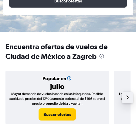
Buscar ofertas
Encuentra ofertas de vuelos de
Ciudad de México a Zagreb
Popular en
julio
Mayor demanda de vuelos basada en las búsquedas. Posible
Los precio
subida de precios del 12% (aumento potencial de $196 sobre el
de precios
precio promedio de ida y vuelta).
Buscar ofertas