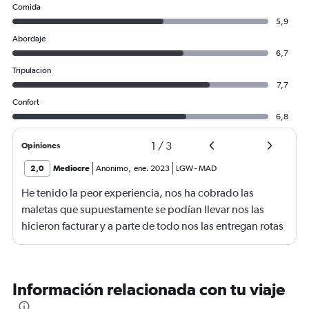
Comida
5,9
Abordaje
6,7
Tripulación
7,7
Confort
6,8
1
/
3
Opiniones
2,0
Mediocre
Anónimo
,
ene. 2023
LGW
-
MAD
He tenido la peor experiencia, nos ha cobrado las
maletas que supuestamente se podían llevar nos las
hicieron facturar y a parte de todo nos las entregan rotas
y no hay una oficina para poner la reclamación , nos han
informado que tenemos que poner en contacto con la
empresa, muy mala experiencia
Información relacionada con tu viaje