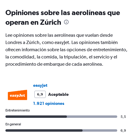
categories.
Range:
Opiniones sobre las aerolíneas que
6
categories.
operan en Zúrich
The
chart
Lee opiniones sobre las aerolíneas que vuelan desde
has
2
Londres a Zúrich, como easyJet. Las opiniones también
Y
ofrecen información sobre las opciones de entretenimiento,
axes
la comodidad, la comida, la tripulación, el servicio y el
displaying
procedimiento de embarque de cada aerolínea.
Avg.
Price
and
Number
easyJet
of
flights.
Aceptable
6,9
1.921 opiniones
Entretenimiento
5,5
En general
6,9