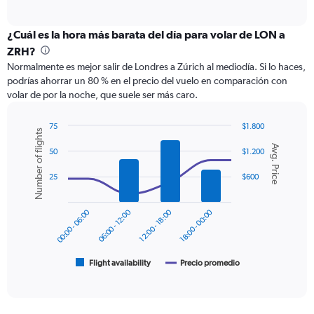
of
axis
interactive
displaying
chart
categories.
¿Cuál es la hora más barata del día para volar de LON a
Range:
ZRH?
12
Normalmente es mejor salir de Londres a Zúrich al mediodía. Si lo haces,
categories.
podrías ahorrar un 80 % en el precio del vuelo en comparación con
The
volar de por la noche, que suele ser más caro.
chart
has
1
75
$1.800
Number of flights
Y
Combination
Chart
Avg. Price
graphic.
chart
axis
50
$1.200
with
displaying
2
25
$600
values.
data
Range:
series.
0
00:00 - 06:00
06:00 - 12:00
12:00 - 18:00
18:00 - 00:00
to
The
300.
chart
has
1
Flight availability
Precio promedio
End
of
X
interactive
axis
chart
displaying