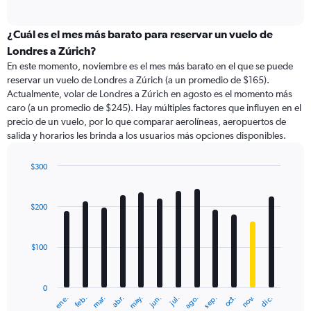
of
axis
interactive
displaying
chart
categories.
¿Cuál es el mes más barato para reservar un vuelo de
Range:
Londres a Zúrich?
91
En este momento, noviembre es el mes más barato en el que se puede
categories.
reservar un vuelo de Londres a Zúrich (a un promedio de $165).
The
Actualmente, volar de Londres a Zúrich en agosto es el momento más
chart
caro (a un promedio de $245). Hay múltiples factores que influyen en el
has
precio de un vuelo, por lo que comparar aerolíneas, aeropuertos de
1
salida y horarios les brinda a los usuarios más opciones disponibles.
Y
axis
displaying
$300
values.
Bar
Chart
Range:
graphic.
chart
with
0
$200
12
to
bars.
360.
$100
The
chart
has
0
1
ene.
feb.
mar.
abr.
may.
jun.
jul.
ago.
sep.
oct.
nov.
dic.
X
End