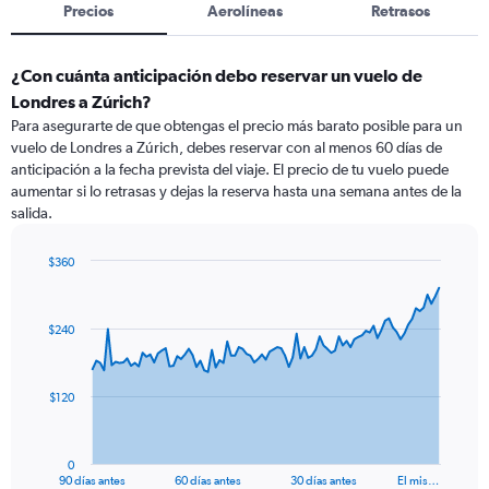
Precios
Aerolíneas
Retrasos
¿Con cuánta anticipación debo reservar un vuelo de
Londres a Zúrich?
Para asegurarte de que obtengas el precio más barato posible para un
vuelo de Londres a Zúrich, debes reservar con al menos 60 días de
anticipación a la fecha prevista del viaje. El precio de tu vuelo puede
aumentar si lo retrasas y dejas la reserva hasta una semana antes de la
salida.
$360
Chart
Chart
graphic.
with
91
$240
data
points.
The
$120
chart
has
1
0
X
End
90 días antes
60 días antes
30 días antes
El mis…