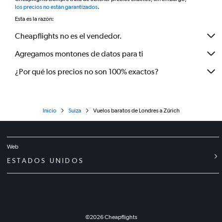
*
los precios no están garantizados
.
Esta es la razón:
Cheapflights no es el vendedor.
Agregamos montones de datos para ti
¿Por qué los precios no son 100% exactos?
Inicio
Suiza
Vuelos baratos de Londres a Zúrich
Web
ESTADOS UNIDOS
©
2026
Cheapflights