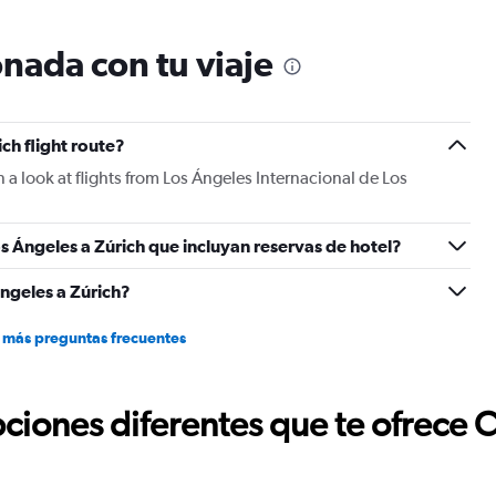
chart
has
nada con tu viaje
1
Y
axis
displaying
Number
ch flight route?
of
 a look at flights from Los Ángeles Internacional de Los
flights.
Range:
0
s Ángeles a Zúrich que incluyan reservas de hotel?
to
12.
ngeles a Zúrich?
 más preguntas frecuentes
ciones diferentes que te ofrece 