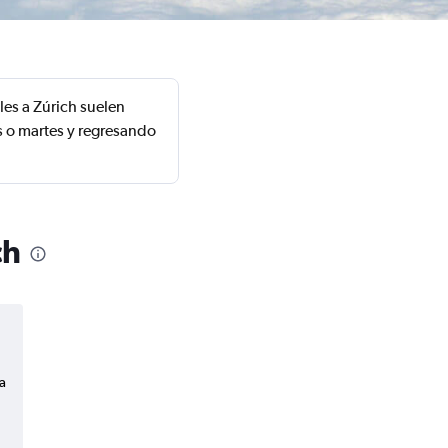
les a Zúrich suelen
s o martes y regresando
ch
a