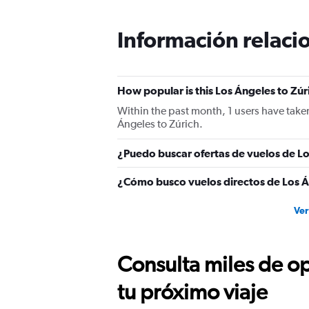
categories.
The
Información relacio
chart
has
1
Y
How popular is this Los Ángeles to Zúri
axis
displaying
Within the past month, 1 users have taken
values.
Ángeles to Zúrich.
Range:
0
¿Puedo buscar ofertas de vuelos de Lo
to
1500.
¿Cómo busco vuelos directos de Los Á
Ver
Consulta miles de op
tu próximo viaje