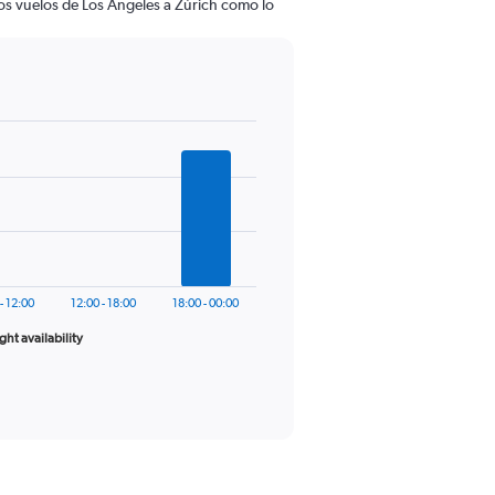
os vuelos de Los Ángeles a Zúrich como lo
- 12:00
12:00 - 18:00
18:00 - 00:00
ight availability