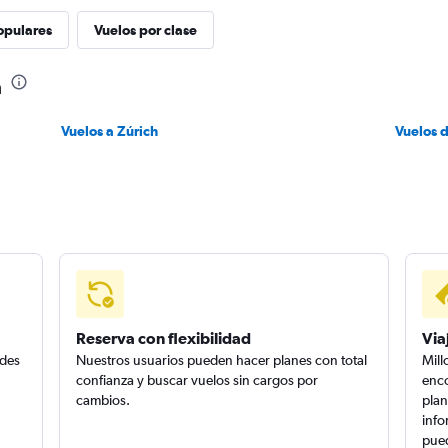
opulares
Vuelos por clase
h
Vuelos a Zúrich
Vuelos 
Reserva con flexibilidad
Via
edes
Nuestros usuarios pueden hacer planes con total
Mill
confianza y buscar vuelos sin cargos por
enco
cambios.
plan
info
pued