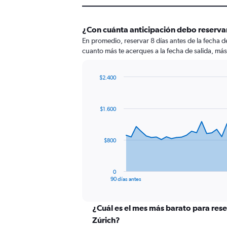
¿Con cuánta anticipación debo reservar
En promedio, reservar 8 días antes de la fecha 
cuanto más te acerques a la fecha de salida, más
$2.400
Chart
Chart
graphic.
with
91
$1.600
data
points.
The
$800
chart
has
1
0
X
End
90 días antes
of
axis
interactive
displaying
chart
categories.
¿Cuál es el mes más barato para rese
Range:
Zúrich?
91