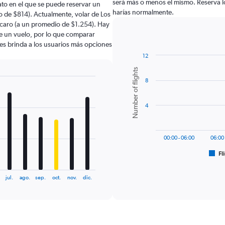
será más o menos el mismo. Reserva l
to en el que se puede reservar un
harías normalmente.
o de $814). Actualmente, volar de Los
 caro (a un promedio de $1.254). Hay
de un vuelo, por lo que comparar
les brinda a los usuarios más opciones
12
Bar
Chart
Number of flights
graphic.
chart
8
with
6
bars.
4
The
chart
has
00:00 - 06:00
06:00 
1
Fl
X
End
of
axis
interactive
displaying
chart
jul.
ago.
sep.
oct.
nov.
dic.
categories.
Range:
6
categories.
The