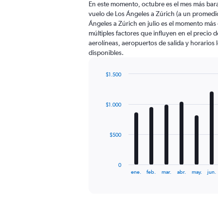
En este momento, octubre es el mes más bara
categories.
vuelo de Los Ángeles a Zúrich (a un promedi
The
Ángeles a Zúrich en julio es el momento más
chart
múltiples factores que influyen en el precio 
has
aerolíneas, aeropuertos de salida y horarios 
1
disponibles.
Y
axis
displaying
$1.500
values.
Bar
Chart
Range:
graphic.
chart
with
0
$1.000
12
to
bars.
2400.
The
$500
chart
has
1
0
X
End
ene.
feb.
mar.
abr.
may.
jun.
of
axis
interactive
displaying
chart
categories.
Range:
12