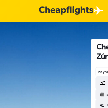
Che
Zúr
Ida y v