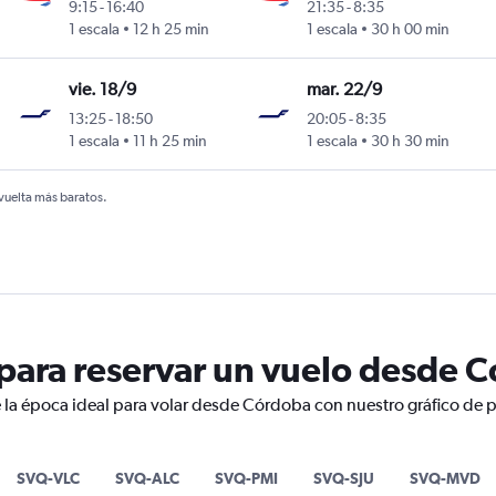
9:15
-
16:40
21:35
-
8:35
Marín
1 escala
12 h 25 min
1 escala
30 h 00 min
vie. 18/9
mar. 22/9
13:25
-
18:50
20:05
-
8:35
Marín
1 escala
11 h 25 min
1 escala
30 h 30 min
 vuelta más baratos.
para reservar un vuelo desde 
 la época ideal para volar desde Córdoba con nuestro gráfico de 
SVQ-VLC
SVQ-ALC
SVQ-PMI
SVQ-SJU
SVQ-MVD