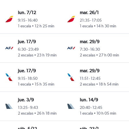
lun. 7/12
mar. 26/1
9:15
-
16:40
21:35
-
17:05
Marín
1 escala
12 h 25 min
1 escala
14 h 30 min
jue. 17/9
mar. 29/9
6:30
-
23:49
7:30
-
16:30
Marín
2 escalas
23 h 19 min
2 escalas
27 h 00 min
jue. 17/9
mar. 29/9
9:15
-
18:50
11:51
-
12:45
Marín
1 escala
15 h 35 min
2 escalas
18 h 54 min
jue. 3/9
lun. 14/9
13:25
-
9:43
20:40
-
12:45
Marín
2 escalas
26 h 18 min
1 escala
10 h 05 min
sáb. 5/12
sáb. 23/1