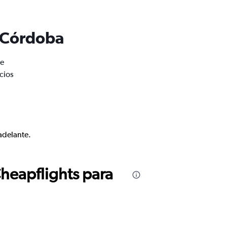
e Córdoba
de
cios
adelante.
Cheapflights para