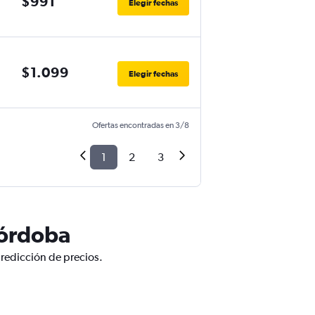
$991
Elegir fechas
$1.099
Elegir fechas
Ofertas encontradas en 3/8
1
2
3
Córdoba
predicción de precios.