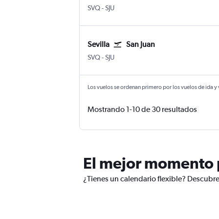
Sevilla
San Juan Internacional Luis Muñoz 
SVQ
-
SJU
Sevilla
San Juan
Sevilla
San Juan Internacional Luis Muñoz 
SVQ
-
SJU
Los vuelos se ordenan primero por los vuelos de ida y
Mostrando 1-10 de 30 resultados
El mejor momento 
¿Tienes un calendario flexible? Descubre