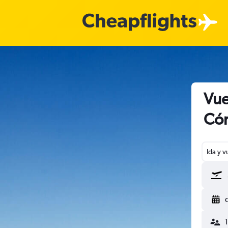
Vue
Cór
Ida y v