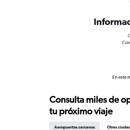
Informac
O
Cór
En este 
Consulta miles de op
tu próximo viaje
Aeropuertos cercanos
Otras ciuda