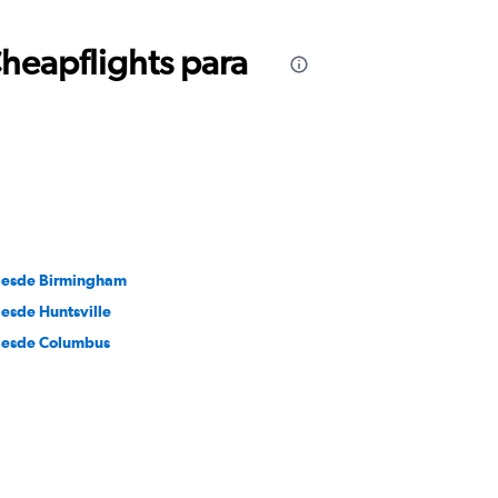
Cheapflights para
desde Birmingham
desde Huntsville
desde Columbus