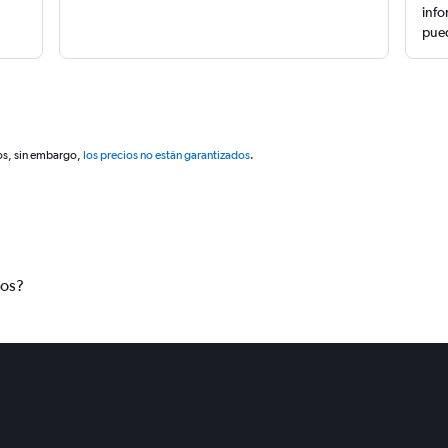
info
pued
os, sin embargo,
los precios no están garantizados
.
tos?