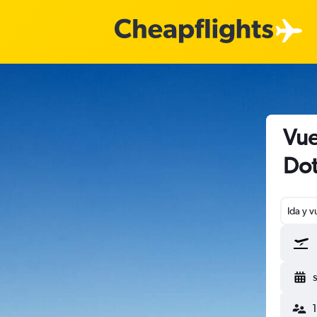
Vue
Do
Ida y v