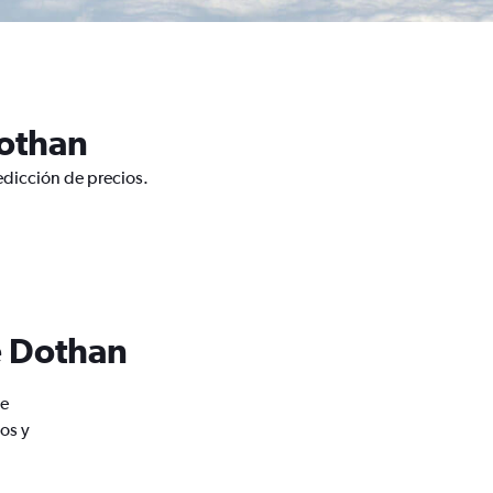
Dothan
edicción de precios.
e Dothan
de
os y