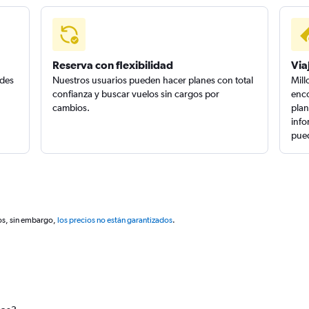
Reserva con flexibilidad
Via
edes
Nuestros usuarios pueden hacer planes con total
Mill
confianza y buscar vuelos sin cargos por
enco
cambios.
plan
info
pued
os, sin embargo,
los precios no están garantizados
.