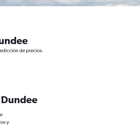
Dundee
redicción de precios.
e Dundee
de
ios y