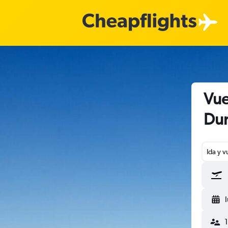
Vue
Du
Ida y v