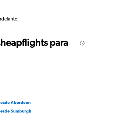
adelante.
Cheapflights para
desde Aberdeen
desde Sumburgh