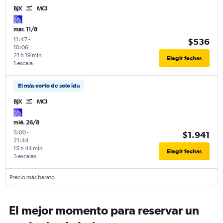
BJX
MCI
mar. 11/8
11:47
-
$536
10:06
21 h 19 min
Elegir fechas
1 escala
El más corto de solo ida
BJX
MCI
mié. 26/8
5:00
-
$1.941
21:44
15 h 44 min
Elegir fechas
3 escalas
Precio más barato
El mejor momento para reservar un