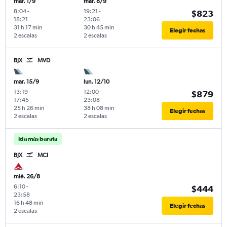
mar. 1/9
mar. 8/9
8:04
-
19:21
-
$823
18:21
23:06
31 h 17 min
30 h 45 min
Elegir fechas
2 escalas
2 escalas
BJX
MVD
mar. 15/9
lun. 12/10
13:19
-
12:00
-
$879
17:45
23:08
25 h 26 min
38 h 08 min
Elegir fechas
2 escalas
2 escalas
Ida más barata
BJX
MCI
mié. 26/8
6:10
-
$444
23:58
16 h 48 min
Elegir fechas
2 escalas