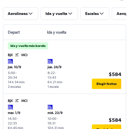
Aerolíneas
Ida y vuelta
Escalas
Aerop
Depart
Ida y vuelta
Ida y vuelta más barata
BJX
MCI
jue. 10/9
jue. 24/9
5:00
-
8:22
-
$584
20:34
13:43
14 h 34 min
6 h 21 min
Elegir fechas
2 escalas
1 escala
BJX
MCI
mar. 1/9
mié. 23/9
14:50
-
10:00
-
$584
22:35
19:31
6 h 45 min
10 h 31 min