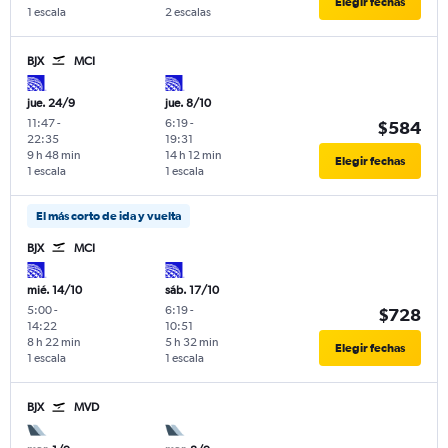
Elegir fechas
1 escala
2 escalas
BJX
MCI
jue. 24/9
jue. 8/10
11:47
-
6:19
-
$584
22:35
19:31
9 h 48 min
14 h 12 min
Elegir fechas
1 escala
1 escala
El más corto de ida y vuelta
BJX
MCI
mié. 14/10
sáb. 17/10
5:00
-
6:19
-
$728
14:22
10:51
8 h 22 min
5 h 32 min
Elegir fechas
1 escala
1 escala
BJX
MVD