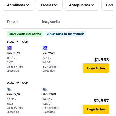
Aerolíneas
Escalas
Aeropuertos
Horar
Depart
Ida y vuelta
Ida y vuelta más barata
El más corto de ida y vuelta
OMA
MVD
sáb. 19/9
vie. 25/9
8:30
-
0:43
-
$1.533
1:07
14:07
38 h 37 min
39 h 24 min
Elegir fechas
2 escalas
2 escalas
OMA
MVD
sáb. 19/9
sáb. 26/9
13:55
-
16:45
-
$2.887
6:25
12:39
38 h 30 min
45 h 54 min
Elegir fechas
3 escalas
3 escalas