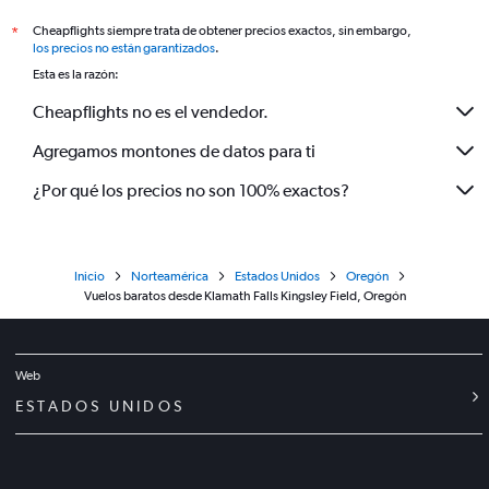
Cheapflights siempre trata de obtener precios exactos, sin embargo,
*
los precios no están garantizados
.
Esta es la razón:
Cheapflights no es el vendedor.
Agregamos montones de datos para ti
¿Por qué los precios no son 100% exactos?
Inicio
Norteamérica
Estados Unidos
Oregón
Vuelos baratos desde Klamath Falls Kingsley Field, Oregón
Web
ESTADOS UNIDOS