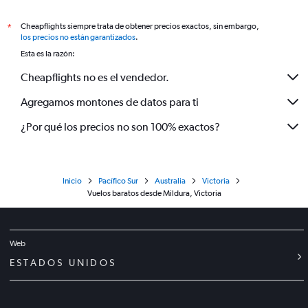
Cheapflights siempre trata de obtener precios exactos, sin embargo,
*
los precios no están garantizados
.
Esta es la razón:
Cheapflights no es el vendedor.
Agregamos montones de datos para ti
¿Por qué los precios no son 100% exactos?
Inicio
Pacífico Sur
Australia
Victoria
Vuelos baratos desde Mildura, Victoria
Web
ESTADOS UNIDOS