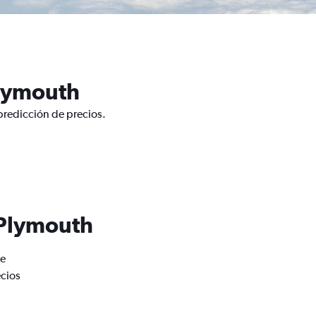
Plymouth
predicción de precios.
 Plymouth
de
ecios