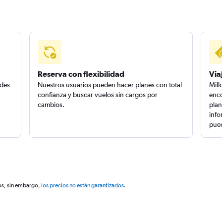
Reserva con flexibilidad
Via
edes
Nuestros usuarios pueden hacer planes con total
Mill
confianza y buscar vuelos sin cargos por
enco
cambios.
plan
info
pued
os, sin embargo,
los precios no están garantizados
.