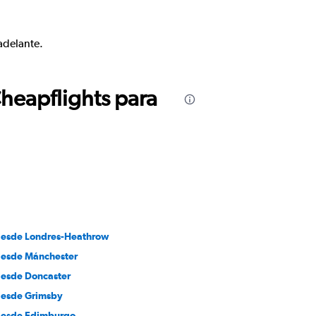
adelante.
Cheapflights para
desde Londres-Heathrow
desde Mánchester
desde Doncaster
desde Grimsby
desde Edimburgo