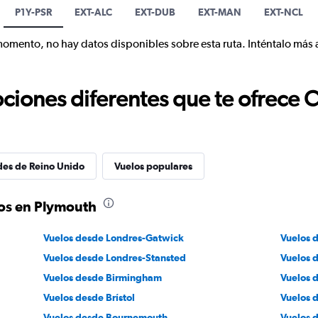
P1Y-PSR
EXT-ALC
EXT-DUB
EXT-MAN
EXT-NCL
momento, no hay datos disponibles sobre esta ruta. Inténtalo más 
ciones diferentes que te ofrece 
des de Reino Unido
Vuelos populares
os en Plymouth
Vuelos desde Londres-Gatwick
Vuelos 
Vuelos desde Londres-Stansted
Vuelos 
Vuelos desde Birmingham
Vuelos 
Vuelos desde Brístol
Vuelos 
Vuelos desde Bournemouth
Vuelos 