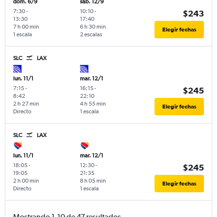
dom. 6/9
sáb. 12/9
7:30
-
10:10
-
$243
13:30
17:40
7 h 00 min
6 h 30 min
Elegir fechas
1 escala
2 escalas
SLC
LAX
lun. 11/1
mar. 12/1
7:15
-
16:15
-
$245
8:42
22:10
2 h 27 min
4 h 55 min
Elegir fechas
Directo
1 escala
SLC
LAX
lun. 11/1
mar. 12/1
18:05
-
12:30
-
$245
19:05
21:35
2 h 00 min
8 h 05 min
Elegir fechas
Directo
1 escala
Mostrando 1-10 de 47 resultados