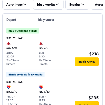
Aerolíneas
Ida y vuelta
Escalas
Aerop
Depart
Ida y vuelta
Ida y vuelta más barata
SLC
LAX
sáb. 5/9
lun. 7/9
21:00
-
5:35
-
$218
22:05
8:30
2 h 05 min
1 h 55 min
Elegir fechas
Directo
Directo
El más corto de ida y vuelta
SLC
LAX
lun. 5/10
jue. 8/10
16:30
-
8:25
-
$235
17:25
11:15
1 h 55 min
1 h 50 min