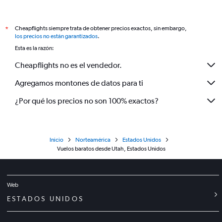
Cheapflights siempre trata de obtener precios exactos, sin embargo,
*
los precios no están garantizados
.
Esta es la razón:
Cheapflights no es el vendedor.
Agregamos montones de datos para ti
¿Por qué los precios no son 100% exactos?
Inicio
Norteamérica
Estados Unidos
Vuelos baratos desde Utah, Estados Unidos
Web
ESTADOS UNIDOS