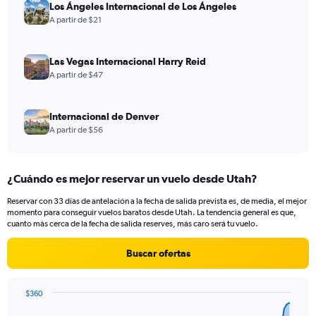
Los Ángeles Internacional de Los Ángeles
A partir de $21
Las Vegas Internacional Harry Reid
A partir de $47
Internacional de Denver
A partir de $56
¿Cuándo es mejor reservar un vuelo desde Utah?
Reservar con 33 días de antelación a la fecha de salida prevista es, de media, el mejor
momento para conseguir vuelos baratos desde Utah. La tendencia general es que,
cuanto más cerca de la fecha de salida reserves, más caro será tu vuelo.
Buscar ofertas
$360
Chart
Chart