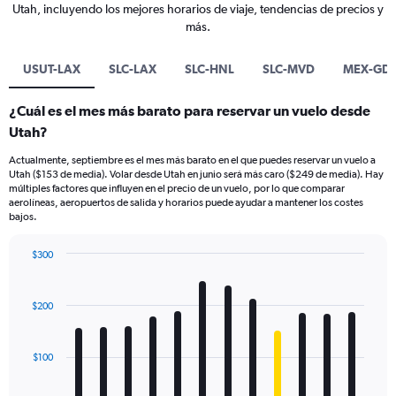
Utah, incluyendo los mejores horarios de viaje, tendencias de precios y
más.
USUT-LAX
SLC-LAX
SLC-HNL
SLC-MVD
MEX-GD
¿Cuál es el mes más barato para reservar un vuelo desde
Utah?
Actualmente, septiembre es el mes más barato en el que puedes reservar un vuelo a
Utah ($153 de media). Volar desde Utah en junio será más caro ($249 de media). Hay
múltiples factores que influyen en el precio de un vuelo, por lo que comparar
aerolíneas, aeropuertos de salida y horarios puede ayudar a mantener los costes
bajos.
$300
Bar
Chart
graphic.
chart
with
$200
12
bars.
$100
The
chart