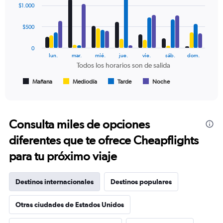
Range:
graphic.
chart
$1.000
with
0
4
to
data
$500
360.
series.
0
The
lun.
mar.
mié.
jue.
vie.
sáb.
dom.
chart
Todos los horarios son de salida
has
1
Mañana
Mediodía
Tarde
Noche
End
of
X
interactive
axis
chart
displaying
Todos
Consulta miles de opciones
los
diferentes que te ofrece Cheapflights
horarios
son
para tu próximo viaje
de
salida.
Range:
Destinos internacionales
Destinos populares
7
categories.
The
Otras ciudades de Estados Unidos
chart