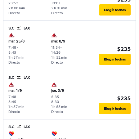
23:53
10:01
2 h 08 min
2 h 01 min
Elegir fechas
Directo
Directo
SLC
LAX
mar. 25/8
mar. 8/9
7:48
-
11:34
-
$235
8:45
14:26
1 h 57 min
1 h 52 min
Elegir fechas
Directo
Directo
SLC
LAX
mar. 1/9
jue. 3/9
7:48
-
5:35
-
$235
8:45
8:30
1 h 57 min
1 h 55 min
Elegir fechas
Directo
Directo
SLC
LAX