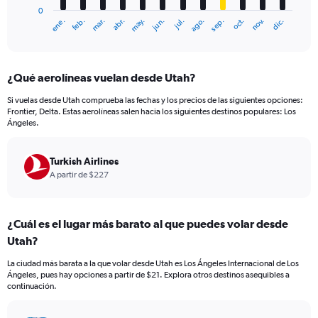
has
0
1
mar.
jun.
sep.
dic.
ene.
abr.
jul.
oct.
feb.
may.
ago.
nov.
X
End
of
axis
interactive
displaying
chart
categories.
¿Qué aerolíneas vuelan desde Utah?
Range:
12
Si vuelas desde Utah comprueba las fechas y los precios de las siguientes opciones:
categories.
Frontier, Delta. Estas aerolíneas salen hacia los siguientes destinos populares: Los
The
Ángeles.
chart
has
Turkish Airlines
1
Y
A partir de $227
axis
displaying
values.
¿Cuál es el lugar más barato al que puedes volar desde
Range:
Utah?
0
to
La ciudad más barata a la que volar desde Utah es Los Ángeles Internacional de Los
300.
Ángeles, pues hay opciones a partir de $21. Explora otros destinos asequibles a
continuación.