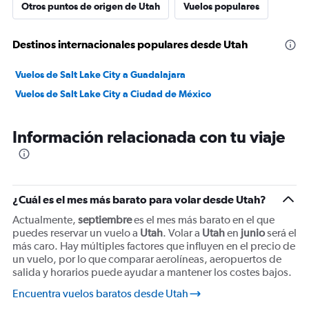
has
Otros puntos de origen de Utah
Vuelos populares
1
Y
axis
Destinos internacionales populares desde Utah
displaying
values.
Vuelos de Salt Lake City a Guadalajara
Range:
0
Vuelos de Salt Lake City a Ciudad de México
to
1500.
Información relacionada con tu viaje
¿Cuál es el mes más barato para volar desde Utah?
Actualmente,
septiembre
es el mes más barato en el que
puedes reservar un vuelo a
Utah
. Volar a
Utah
en
junio
será el
más caro. Hay múltiples factores que influyen en el precio de
un vuelo, por lo que comparar aerolíneas, aeropuertos de
salida y horarios puede ayudar a mantener los costes bajos.
Encuentra vuelos baratos desde Utah