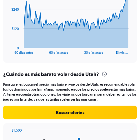
graphic.
with
91
$240
data
points.
The
$120
chart
has
1
0
X
End
90 días antes
60 días antes
30 días antes
El mis…
of
axis
interactive
displaying
chart
categories.
¿Cuándo es más barato volar desde Utah?
Range:
91
Para quienes buscan el precio más bajo en vuelos desde Utah, es recomendable volar
categories.
los los domingos por la mañana, momento en que los precios suelen estar más bajos.
The
Al tener en cuenta otras opciones, los viajeros que buscan ahorrar deben evitar los los
chart
jueves por la tarde, ya que las tarifas suelen ser las más caras.
has
1
Buscar ofertas
Y
axis
displaying
$1.500
values.
Bar
Chart