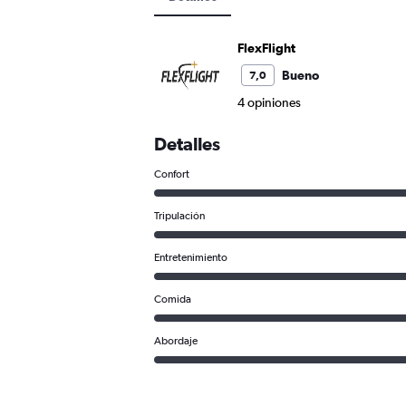
FlexFlight
Bueno
7,0
4 opiniones
Detalles
Confort
Tripulación
Entretenimiento
Comida
Abordaje