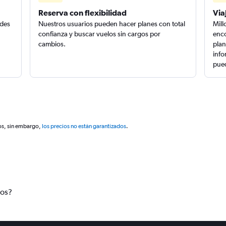
Reserva con flexibilidad
Via
edes
Nuestros usuarios pueden hacer planes con total
Mill
confianza y buscar vuelos sin cargos por
enco
cambios.
plan
info
pued
os, sin embargo,
los precios no están garantizados
.
tos?