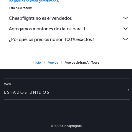
los precios no están garantizados
.
Esta es la razón:
Cheapflights no es el vendedor.
Agregamos montones de datos para ti
¿Por qué los precios no son 100% exactos?
Inicio
Vuelos
Vuelos de Iran Air Tours
Web
ESTADOS UNIDOS
©
2026
Cheapflights