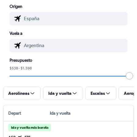
Origen
Vuela a
Presupuesto
$538 - $1.598
Aerolíneas
Ida y vuelta
Escalas
Aerop
Depart
Ida y vuelta
Ida y vuelta más barata