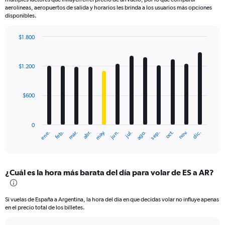
aerolíneas, aeropuertos de salida y horarios les brinda a los usuarios más opciones
disponibles.
$1.800
Bar
Chart
graphic.
chart
with
$1.200
12
bars.
$600
The
chart
has
0
1
mar.
jun.
sep.
dic.
ene.
abr.
jul.
oct.
feb.
may.
ago.
nov.
X
End
of
axis
interactive
displaying
chart
categories.
¿Cuál es la hora más barata del día para volar de ES a AR?
Range:
12
categories.
Si vuelas de España a Argentina, la hora del día en que decidas volar no influye apenas
The
en el precio total de los billetes.
chart
has