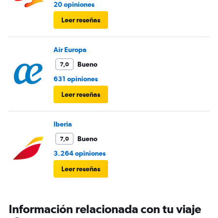
20 opiniones
Leer reseñas
Air Europa
Bueno
7,0
631 opiniones
Leer reseñas
Iberia
Bueno
7,0
3.264 opiniones
Leer reseñas
Información relacionada con tu viaje