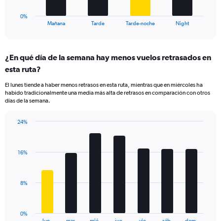
30.
has
1
0%
X
End
Mañana
Tarde
Tarde-noche
Night
of
axis
interactive
displaying
chart
categories.
¿En qué día de la semana hay menos vuelos retrasados en
Range:
esta ruta?
4
categories.
El lunes tiende a haber menos retrasos en esta ruta, mientras que en miércoles ha
The
habido tradicionalmente una media más alta de retrasos en comparación con otros
chart
días de la semana.
has
1
24%
Y
Bar
Chart
axis
graphic.
chart
displaying
with
values.
16%
7
Range:
bars.
0
to
The
8%
36.
chart
has
1
0%
X
End
lun.
mar.
mié.
jue.
vie.
sáb.
dom.