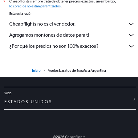
Cheapflights siempre trata de obtener precios exactos, sin embargo,
*
los precios no están garantizados
.
Esta es la razón:
Cheapflights no es el vendedor.
Agregamos montones de datos para ti
¿Por qué los precios no son 100% exactos?
Inicio
Vuelos baratos de España a Argentina
Web
ESTADOS UNIDOS
©
2026
Cheapflights