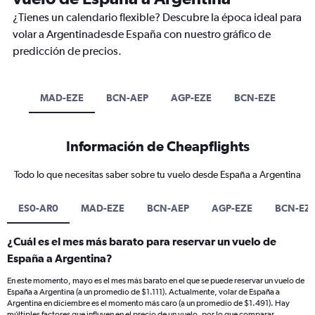
¿Tienes un calendario flexible? Descubre la época ideal para
volar a Argentinadesde España con nuestro gráfico de
predicción de precios.
MAD-EZE
BCN-AEP
AGP-EZE
BCN-EZE
Información de Cheapflights
Todo lo que necesitas saber sobre tu vuelo desde España a Argentina
ES0-AR0
MAD-EZE
BCN-AEP
AGP-EZE
BCN-EZ
¿Cuál es el mes más barato para reservar un vuelo de
España a Argentina?
En este momento, mayo es el mes más barato en el que se puede reservar un vuelo de
España a Argentina (a un promedio de $1.111). Actualmente, volar de España a
Argentina en diciembre es el momento más caro (a un promedio de $1.491). Hay
múltiples factores que influyen en el precio de un vuelo, por lo que comparar