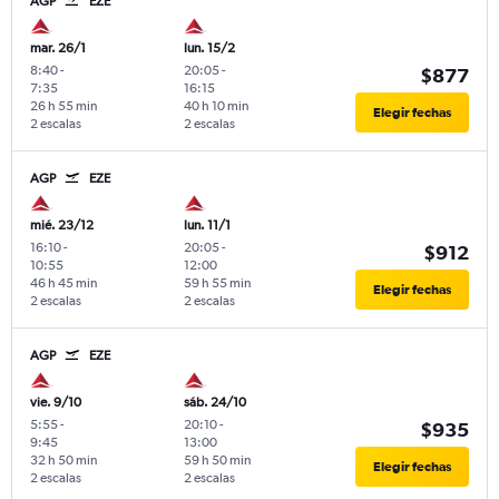
AGP
EZE
mar. 26/1
lun. 15/2
8:40
-
20:05
-
$877
7:35
16:15
26 h 55 min
40 h 10 min
Elegir fechas
2 escalas
2 escalas
AGP
EZE
mié. 23/12
lun. 11/1
16:10
-
20:05
-
$912
10:55
12:00
46 h 45 min
59 h 55 min
Elegir fechas
2 escalas
2 escalas
AGP
EZE
vie. 9/10
sáb. 24/10
5:55
-
20:10
-
$935
9:45
13:00
32 h 50 min
59 h 50 min
Elegir fechas
2 escalas
2 escalas