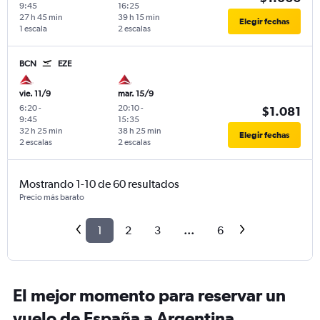
9:45
16:25
27 h 45 min
39 h 15 min
Elegir fechas
1 escala
2 escalas
BCN
EZE
vie. 11/9
mar. 15/9
6:20
-
20:10
-
$1.081
9:45
15:35
32 h 25 min
38 h 25 min
Elegir fechas
2 escalas
2 escalas
Mostrando 1-10 de 60 resultados
Precio más barato
1
2
3
...
6
El mejor momento para reservar un
vuelo de España a Argentina