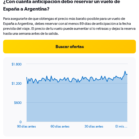
¿Con cuánta anticipación debo reservar un vuelo de
Range:
España a Argentina?
4
categories.
Para asegurarte de que obtengas el precio más barato posible para un vuelo de
The
España a Argentina, debes reservar con al menos 89 días de anticipación a la fecha
chart
prevista del viaje. El precio de tu vuelo puede aumentar si lo retrasas y dejas la reserva
has
hasta una semana antes de la salida.
1
Y
Buscar ofertas
axis
displaying
values.
$1.800
Range:
Chart
Chart
0
graphic.
with
to
91
$1.200
data
24.
points.
The
$600
chart
has
1
0
X
End
90 días antes
60 días antes
30 días antes
El mis…
of
axis
interactive
displaying
chart