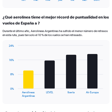
of
axis
interactive
displaying
chart
categories.
¿Qué aerolínea tiene el mejor récord de puntualidad en los
Range:
vuelos de España a ?
7
categories.
Durante el último año, Aerolineas Argentinas ha sufrido el menor número de retrasos
The
en esta ruta, pues tan solo el 10 % de los vuelos se han retrasado.
chart
has
24%
1
Bar
Chart
Y
graphic.
chart
axis
with
16%
displaying
4
values.
bars.
Range:
8%
0
The
to
chart
24.
has
0%
1
Aerolineas
LEVEL
Iberia
Air Europa
X
End
Argentinas
of
axis
interactive
displaying
chart
categories.