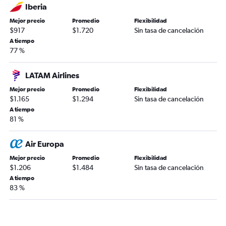
Iberia
Mejor precio
Promedio
Flexibilidad
$917
$1.720
Sin tasa de cancelación
A tiempo
77 %
LATAM Airlines
Mejor precio
Promedio
Flexibilidad
$1.165
$1.294
Sin tasa de cancelación
A tiempo
81 %
Air Europa
Mejor precio
Promedio
Flexibilidad
$1.206
$1.484
Sin tasa de cancelación
A tiempo
83 %