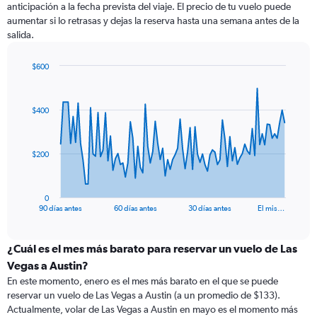
anticipación a la fecha prevista del viaje. El precio de tu vuelo puede
aumentar si lo retrasas y dejas la reserva hasta una semana antes de la
salida.
$600
Chart
Chart
graphic.
with
91
$400
data
points.
The
$200
chart
has
1
0
X
End
90 días antes
60 días antes
30 días antes
El mis…
of
axis
interactive
displaying
chart
categories.
¿Cuál es el mes más barato para reservar un vuelo de Las
Range:
Vegas a Austin?
91
En este momento, enero es el mes más barato en el que se puede
categories.
reservar un vuelo de Las Vegas a Austin (a un promedio de $133).
The
Actualmente, volar de Las Vegas a Austin en mayo es el momento más
chart