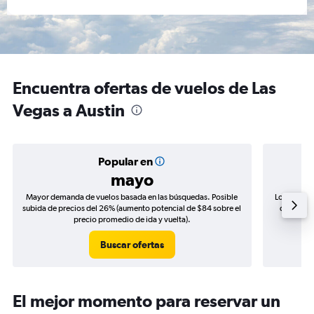
Encuentra ofertas de vuelos de Las
Vegas a Austin
Popular en
mayo
Mayor demanda de vuelos basada en las búsquedas. Posible
Los precio
subida de precios del 26% (aumento potencial de $84 sobre el
de precio
precio promedio de ida y vuelta).
Buscar ofertas
El mejor momento para reservar un