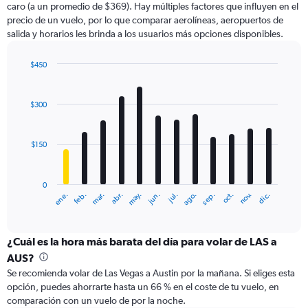
caro (a un promedio de $369). Hay múltiples factores que influyen en el
has
precio de un vuelo, por lo que comparar aerolíneas, aeropuertos de
1
salida y horarios les brinda a los usuarios más opciones disponibles.
Y
axis
displaying
$450
values.
Bar
Chart
Range:
graphic.
chart
with
0
$300
12
to
bars.
600.
$150
The
chart
has
0
1
ene.
feb.
mar.
abr.
may.
jun.
jul.
ago.
sep.
oct.
nov.
dic.
X
End
of
axis
interactive
displaying
chart
categories.
¿Cuál es la hora más barata del día para volar de LAS a
Range:
AUS?
12
Se recomienda volar de Las Vegas a Austin por la mañana. Si eliges esta
categories.
opción, puedes ahorrarte hasta un 66 % en el coste de tu vuelo, en
The
comparación con un vuelo de por la noche.
chart