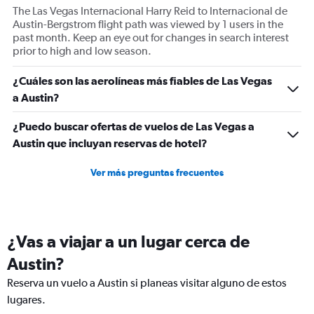
Y
The Las Vegas Internacional Harry Reid to Internacional de
axes
Austin-Bergstrom flight path was viewed by 1 users in the
displaying
past month. Keep an eye out for changes in search interest
Avg.
prior to high and low season.
Price
and
¿Cuáles son las aerolíneas más fiables de Las Vegas
Number
a Austin?
of
flights.
¿Puedo buscar ofertas de vuelos de Las Vegas a
Austin que incluyan reservas de hotel?
Ver más preguntas frecuentes
¿Vas a viajar a un lugar cerca de
Austin?
Reserva un vuelo a Austin si planeas visitar alguno de estos
lugares.