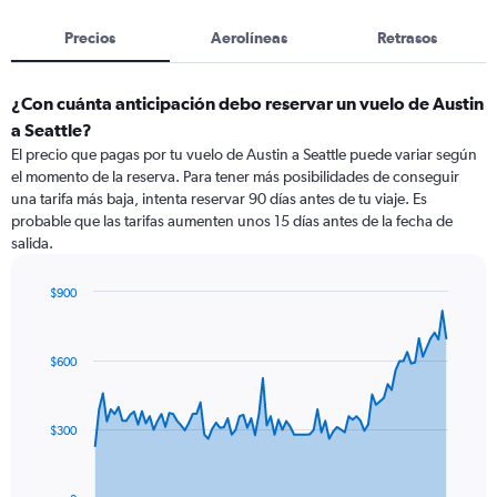
Precios
Aerolíneas
Retrasos
¿Con cuánta anticipación debo reservar un vuelo de Austin
a Seattle?
El precio que pagas por tu vuelo de Austin a Seattle puede variar según
el momento de la reserva. Para tener más posibilidades de conseguir
una tarifa más baja, intenta reservar 90 días antes de tu viaje. Es
probable que las tarifas aumenten unos 15 días antes de la fecha de
salida.
$900
Chart
Chart
graphic.
with
91
$600
data
points.
The
$300
chart
has
1