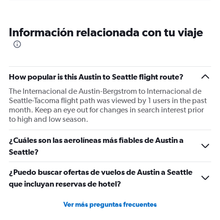
displaying
categories.
Range:
Información relacionada con tu viaje
6
categories.
The
chart
has
How popular is this Austin to Seattle flight route?
2
Y
The Internacional de Austin-Bergstrom to Internacional de
axes
Seattle-Tacoma flight path was viewed by 1 users in the past
displaying
month. Keep an eye out for changes in search interest prior
Avg.
to high and low season.
Price
and
¿Cuáles son las aerolíneas más fiables de Austin a
Number
Seattle?
of
flights.
¿Puedo buscar ofertas de vuelos de Austin a Seattle
que incluyan reservas de hotel?
Ver más preguntas frecuentes