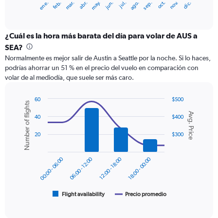
ene.
abr.
jul.
oct.
mar.
jun.
sep.
dic.
feb.
may.
ago.
nov.
X
End
of
axis
interactive
displaying
chart
categories.
¿Cuál es la hora más barata del día para volar de AUS a
Range:
SEA?
12
Normalmente es mejor salir de Austin a Seattle por la noche. Si lo haces,
categories.
podrías ahorrar un 51 % en el precio del vuelo en comparación con
The
volar de al mediodía, que suele ser más caro.
chart
has
1
60
$500
Number of flights
Y
Combination
Chart
Avg. Price
graphic.
chart
axis
40
$400
with
displaying
2
20
$300
values.
data
Range:
series.
0
00:00 - 06:00
06:00 - 12:00
12:00 - 18:00
18:00 - 00:00
to
The
600.
chart
has
1
Flight availability
Precio promedio
End
of
X
interactive
axis
chart