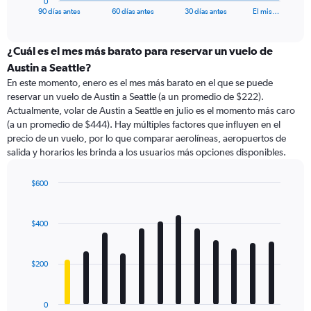
0
X
End
90 días antes
60 días antes
30 días antes
El mis…
of
axis
interactive
displaying
chart
categories.
¿Cuál es el mes más barato para reservar un vuelo de
Range:
Austin a Seattle?
91
En este momento, enero es el mes más barato en el que se puede
categories.
reservar un vuelo de Austin a Seattle (a un promedio de $222).
The
Actualmente, volar de Austin a Seattle en julio es el momento más caro
chart
(a un promedio de $444). Hay múltiples factores que influyen en el
has
precio de un vuelo, por lo que comparar aerolíneas, aeropuertos de
1
salida y horarios les brinda a los usuarios más opciones disponibles.
Y
axis
displaying
$600
values.
Bar
Chart
Range:
graphic.
chart
with
0
$400
12
to
bars.
900.
$200
The
chart
has
0
1