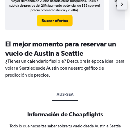
Mayor demanda de vuelos basada en las búsquedas. Posible
Los precio
subida de precios del 20% (aumento potencial de $83 sobre el
de precio
precio promedio de ida y vuelta).
Buscar ofertas
El mejor momento para reservar un
vuelo de Austin a Seattle
¿Tienes un calendario flexible? Descubre la época ideal para
volar a Seattledesde Austin con nuestro gráfico de
predicción de precios.
AUS-SEA
Información de Cheapflights
Todo lo que necesitas saber sobre tu vuelo desde Austin a Seattle